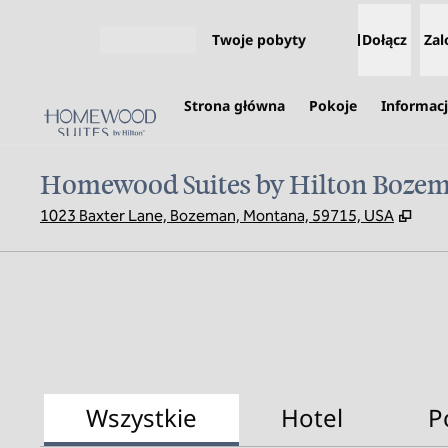
Przejdź do treści
Twoje pobyty
Dołącz
Zal
Otwórz menu
Strona główna
Pokoje
Informacj
Homewood Suites by Hilton Boze
,
Otwi
1023 Baxter Lane, Bozeman, Montana, 59715, USA
Wszystkie
Hotel
P