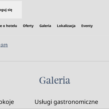
oguj się
e o hotelu
Oferty
Galeria
Lokalizacja
Eventy
man
era treści w nowej karcie
Galeria
okoje
Usługi gastronomiczne