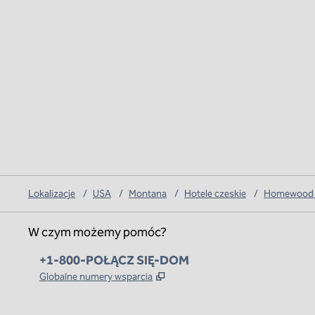
Lokalizacje
/
USA
/
Montana
/
Hotele czeskie
/
Homewood S
W czym możemy pomóc?
Telefon:
+1-800-POŁĄCZ SIĘ-DOM
,
Otwiera treści w nowej karcie
Globalne numery wsparcia