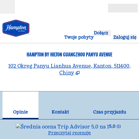
Przejdź do treści
Otwarte
Dołącz
Twoje pobyty
Zaloguj się
HAMPTON BY HILTON GUANGZHOU PANYU AVENUE
,
O
102 Okręg Panyu Lianhua Avenue, Kanton, 511400,
Chiny
1
/
12
poprzedni obraz
nas
1 z 12
Kontakt
Opinie
Kontakt
Czas przyjazdu
5,0
(
1
)
Przeczytaj recenzje