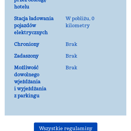
hotelu
Stacja ładowania
W pobliżu, 0
pojazdów
kilometry
elektrycznych
Chroniony
Brak
Zadaszony
Brak
Możliwość
Brak
dowolnego
wjeżdżania
i wyjeżdżania
z parkingu
Wszystkie regulaminy