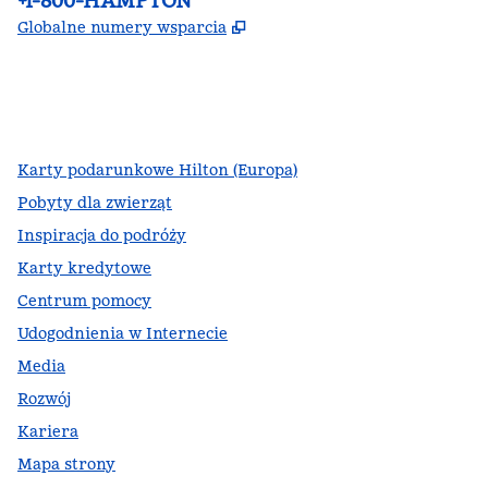
+1-800-HAMPTON
,
Otwiera treści w nowej ka
Globalne numery wsparcia
facebook
x
instagram
,
Otwiera nową kartę
,
Otwiera nową kartę
,
Otwiera nową kartę
Karty podarunkowe Hilton (Europa)
Pobyty dla zwierząt
Inspiracja do podróży
Karty kredytowe
Centrum pomocy
Udogodnienia w Internecie
Media
Rozwój
Kariera
Mapa strony