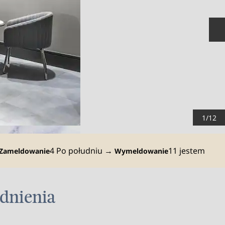
N
1
/
12
4 Po południu
→
11 jestem
Zameldowanie
Wymeldowanie
dnienia