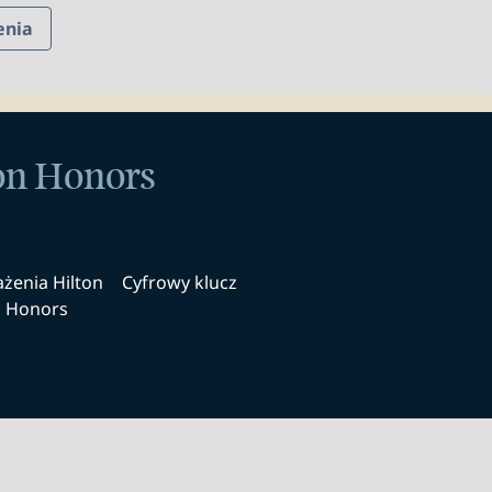
enia
ton Honors
żenia Hilton
Cyfrowy klucz
Honors