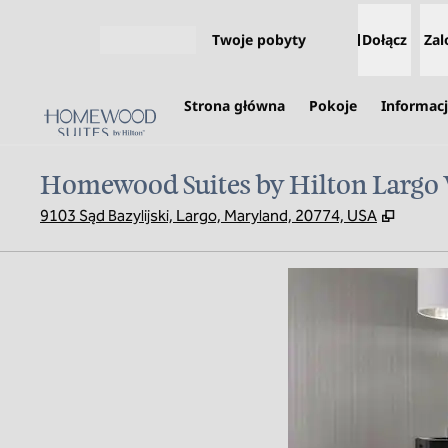
Przejdź do treści
Twoje pobyty
Dołącz
Zal
Otwórz menu
Strona główna
Pokoje
Informacj
Homewood Suites by Hilton Largo
,
Otwier
9103 Sąd Bazylijski, Largo, Maryland, 20774, USA