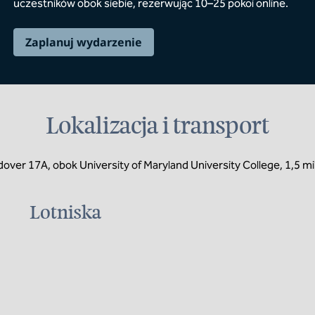
uczestników obok siebie, rezerwując 10–25 pokoi online.
Zaplanuj wydarzenie
Lokalizacja i transport
ndover 17A, obok University of Maryland University College, 1,5 
Lotniska