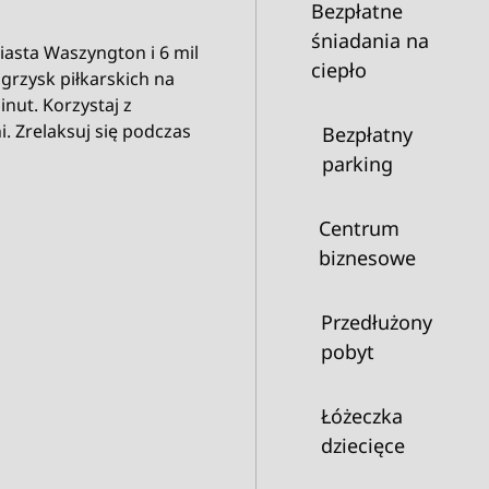
Bezpłatne
śniadania na
asta Waszyngton i 6 mil
ciepło
igrzysk piłkarskich na
nut. Korzystaj z
i. Zrelaksuj się podczas
Bezpłatny
parking
Centrum
biznesowe
Przedłużony
pobyt
Łóżeczka
dziecięce