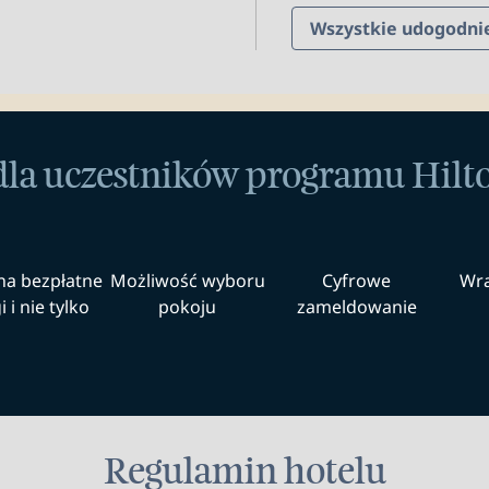
Wszystkie udogodni
dla uczestników programu Hil
na bezpłatne
Możliwość wyboru
Cyfrowe
Wra
 i nie tylko
pokoju
zameldowanie
Regulamin hotelu