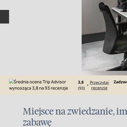
Poprzedni slajd
Rozm
Zadzw
3,8
Przeczytaj
•
recenzje
(
93
)
Miejsce na zwiedzanie, im
zabawę