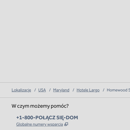
Lokalizacje
/
USA
/
Maryland
/
Hotele Largo
/
Homewood Su
W czym możemy pomóc?
Telefon:
+1-800-POŁĄCZ SIĘ-DOM
,
Otwiera treści w nowej karcie
Globalne numery wsparcia