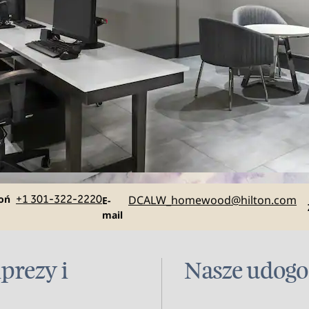
owa
Email
oń
+1 301-322-2220
DCALW_homewood
@hilton.com
E-
mail
prezy i
Nasze udogo