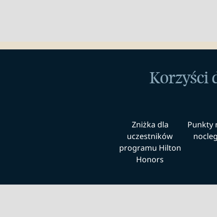
Korzyści 
Zniżka dla
Punkty 
uczestników
noclegi
programu Hilton
Honors