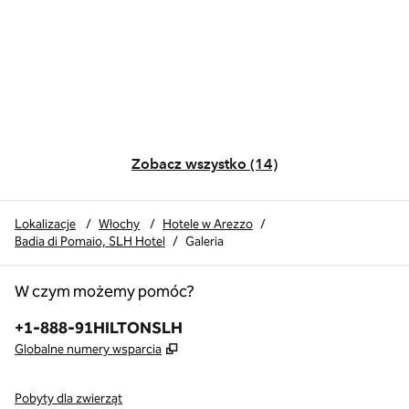
Zobacz wszystko (14)
Lokalizacje
/
Włochy
/
Hotele w Arezzo
/
Badia di Pomaio, SLH Hotel
/
Galeria
W czym możemy pomóc?
Telefon:
+1-888-91HILTONSLH
,
Otwiera treści w nowej karcie
Globalne numery wsparcia
Pobyty dla zwierząt