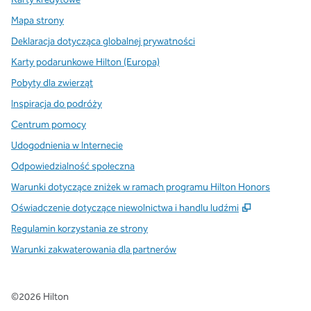
Mapa strony
Deklaracja dotycząca globalnej prywatności
Karty podarunkowe Hilton (Europa)
Pobyty dla zwierząt
Inspiracja do podróży
Centrum pomocy
Udogodnienia w Internecie
Odpowiedzialność społeczna
Warunki dotyczące zniżek w ramach programu Hilton Honors
,
Otwiera tre
Oświadczenie dotyczące niewolnictwa i handlu ludźmi
Regulamin korzystania ze strony
Warunki zakwaterowania dla partnerów
©
2026
Hilton