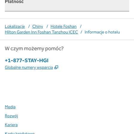
Płatność
Lokalizacje
/
Chiny
/
Hotele Foshan
/
Hilton Garden Inn Foshan Tanzhou ICEC
/
Informacje o hotelu
W czym możemy pomóc?
Telefon:
+1-877-STAY-HGI
,
Otwiera treści w nowej karcie
Globalne numery wsparcia
x
facebook
instagram
,
Otwiera nową kartę
,
Otwiera nową kartę
,
Otwiera nową kartę
Media
Rozwój
Kariera
Karty kredytowe