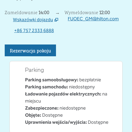
Zameldowanie
14:00
→
Wymeldowanie
12:00
FUOEC_GM@hilton.com
Wskazówki dojazdu
,
Otwiera nową kartę
+86 757 2333 6888
Rezerwacja pokoju
Parking
Parking samoobsługowy
:
bezpłatnie
Parking samochodu
:
niedostępny
Ładowanie pojazdów elektrycznych
:
na
miejscu
Zabezpieczone
:
niedostępne
Objęte
:
Dostępne
Uprawnienia wejścia/wyjścia
:
Dostępne