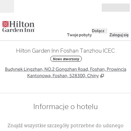
Przejdź do treści
Otwarte
Dołącz
Twoje pobyty
Zaloguj się
Hilton Garden Inn Foshan Tanzhou ICEC
Nowo stworzony
,
O
Budynek Lingzhan, NO.2 Gongzhan Road, Foshan, Prowincja
Kantonowa, Foshan, 528300, Chiny
Informacje o hotelu
Znajdź wszystkie szczegóły potrzebne do udanego