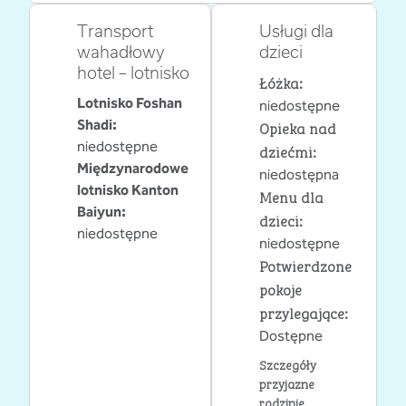
Transport
Usługi dla
wahadłowy
dzieci
hotel – lotnisko
Łóżka
:
Lotnisko Foshan
niedostępne
Shadi
:
Opieka nad
niedostępne
dziećmi
:
Międzynarodowe
niedostępna
lotnisko Kanton
Menu dla
Baiyun
:
dzieci
:
niedostępne
niedostępne
Potwierdzone
pokoje
przylegające
:
Dostępne
Szczegóły
przyjazne
rodzinie