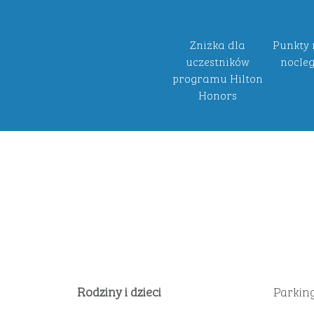
Zniżka dla
Punkty 
uczestników
noclegi
programu Hilton
Honors
Rodziny i dzieci
Parkin