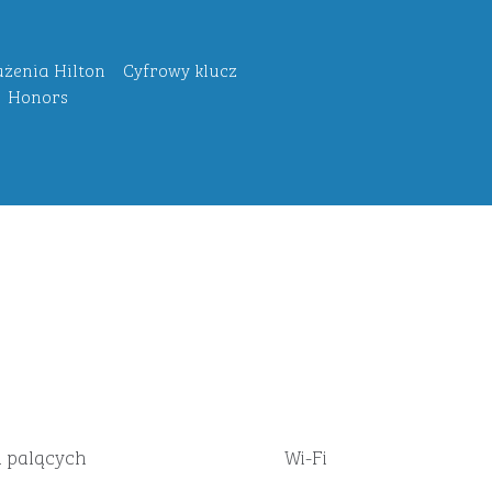
żenia Hilton
Cyfrowy klucz
Honors
a palących
Wi-Fi