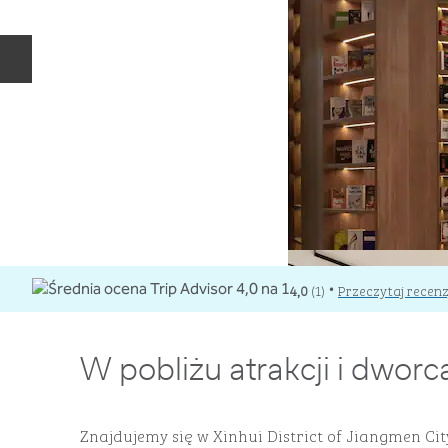
Poprzedni slajd
4,0
(
1
)
Przeczytaj recenz
•
W pobliżu atrakcji i dwor
Znajdujemy się w Xinhui District of Jiangmen City,