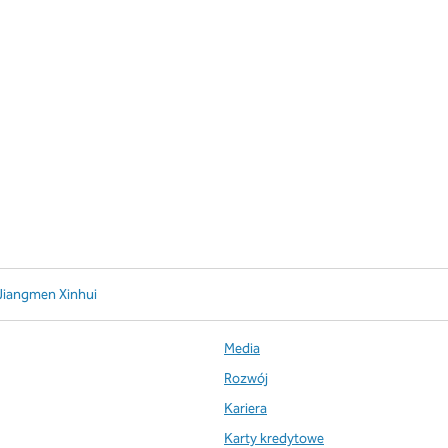
 Jiangmen Xinhui
Media
Rozwój
Kariera
Karty kredytowe