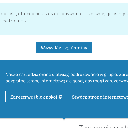
ko dorośli, dlatego podczas dokonywania rezerwacji prosimy 
mi rodzicami.
Wszystkie regulaminy
Nasze narzędzia online ułatwiają podróżowanie w grupie. Zare
bezpłatną stronę internetową dla gości, aby mogli zarezerwo
,
Otwiera treści w nowej karcie
Zarezerwuj blok pokoi
Stwórz stronę internetow