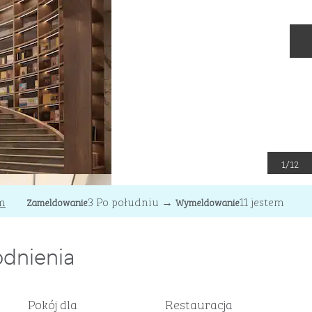
N
1
/
12
m
3 Po południu
→
11 jestem
Zameldowanie
Wymeldowanie
dnienia
Pokój dla
Restauracja