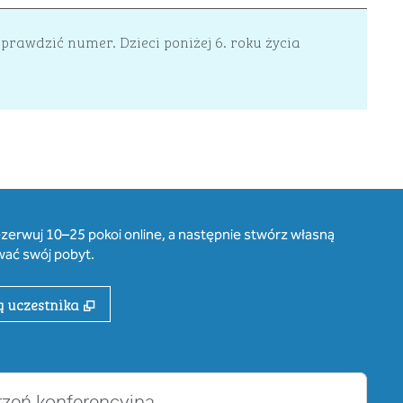
sprawdzić numer. Dzieci poniżej 6. roku życia
zerwuj 10–25 pokoi online, a następnie stwórz własną
wać swój pobyt.
,
Otwiera treści w nowej karcie
ą uczestnika