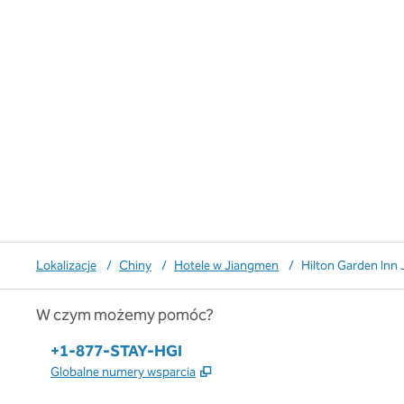
Lokalizacje
/
Chiny
/
Hotele w Jiangmen
/
Hilton Garden Inn
W czym możemy pomóc?
Telefon:
+1-877-STAY-HGI
,
Otwiera treści w nowej karcie
Globalne numery wsparcia