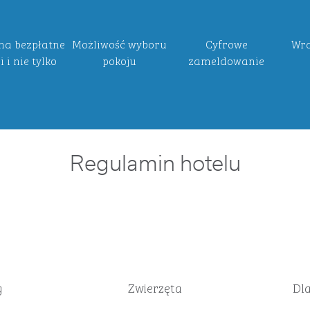
na bezpłatne
Możliwość wyboru
Cyfrowe
Wra
 i nie tylko
pokoju
zameldowanie
Regulamin hotelu
g
Zwierzęta
Dl