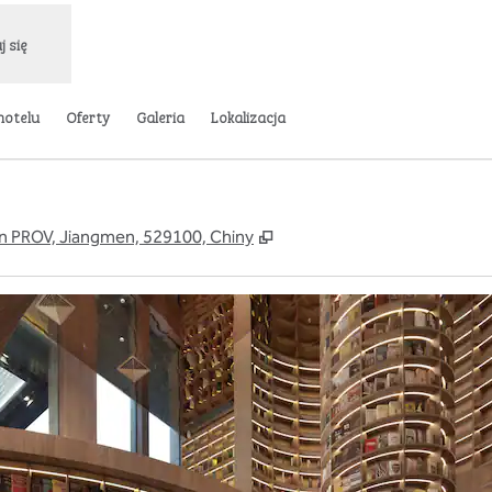
j się
hotelu
Oferty
Galeria
Lokalizacja
,
Otwiera treści w nowej karc
on PROV, Jiangmen, 529100, Chiny