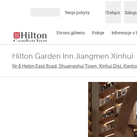
Przejdź do treści
Twoje pobyty
Dołącz
Zalogu
Otwórz menu
Strona główna
Pokoje
Informacje o 
Hilton Garden Inn Jiangmen Xinhui
Nr 6 Hebin East Road, Shuangshui Town, Xinhui Dist. Kant