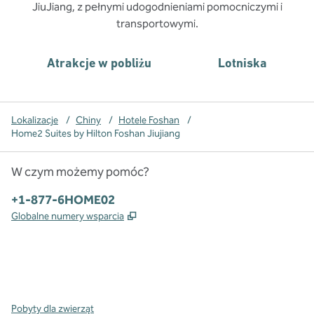
JiuJiang, z pełnymi udogodnieniami pomocniczymi i
transportowymi.
Atrakcje w pobliżu
Lotniska
Lokalizacje
/
Chiny
/
Hotele Foshan
/
Home2 Suites by Hilton Foshan Jiujiang
W czym możemy pomóc?
Telefon:
+1-877-6HOME02
,
Otwiera treści w nowej karcie
Globalne numery wsparcia
x
facebook
instagram
,
Otwiera nową kartę
,
Otwiera nową kartę
,
Otwiera nową kartę
Pobyty dla zwierząt