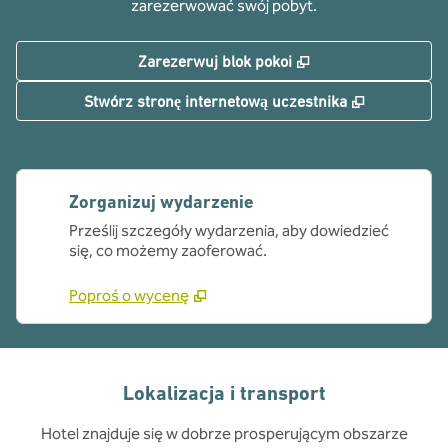
zarezerwować swój pobyt.
,
Otwiera treści w n
Zarezerwuj blok pokoi
,
Otwiera tr
Stwórz stronę internetową uczestnika
Zorganizuj wydarzenie
Prześlij szczegóły wydarzenia, aby dowiedzieć
się, co możemy zaoferować.
Poproś o wycenę
Lokalizacja i transport
Hotel znajduje się w dobrze prosperującym obszarze