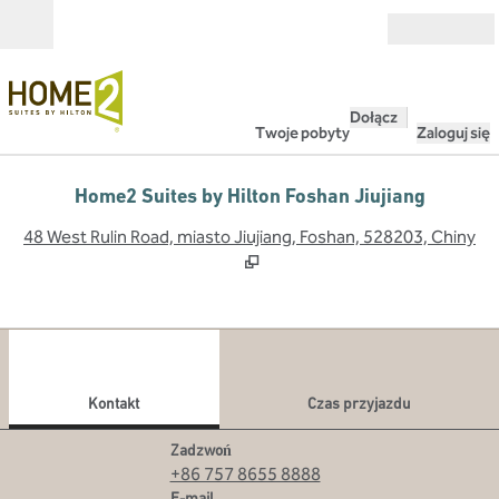
Przejdź do treści
Otwarte
Dołącz
Twoje pobyty
Zaloguj się
Home2 Suites by Hilton Foshan Jiujiang
,
O
48 West Rulin Road, miasto Jiujiang, Foshan, 528203, Chiny
1
/
12
poprzedni obraz
nast
1 z 12
Kontakt
Kontakt
Czas przyjazdu
Rozmowa
Zadzwoń
+86 757 8655 8888
E-mailFUOJI
E-mail