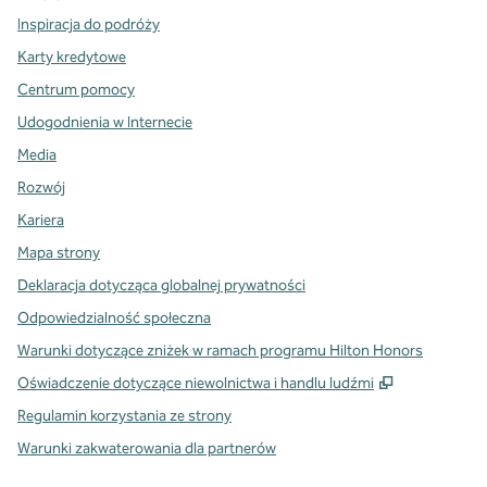
Inspiracja do podróży
Karty kredytowe
Centrum pomocy
Udogodnienia w Internecie
Media
Rozwój
Kariera
Mapa strony
Deklaracja dotycząca globalnej prywatności
Odpowiedzialność społeczna
Warunki dotyczące zniżek w ramach programu Hilton Honors
,
Otwiera tre
Oświadczenie dotyczące niewolnictwa i handlu ludźmi
Regulamin korzystania ze strony
Warunki zakwaterowania dla partnerów