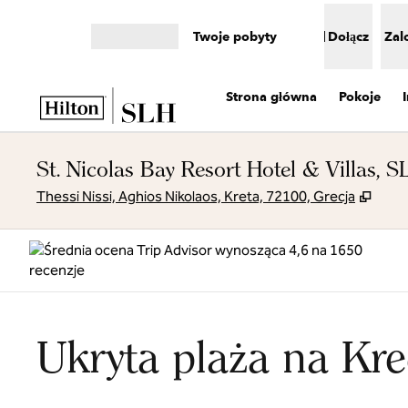
Przejdź do treści
Twoje pobyty
Dołącz
Zal
Otwórz menu
Strona główna
Pokoje
St. Nicolas Bay Resort Hotel & Villas, 
,
Otwi
Thessi Nissi, Aghios Nikolaos, Kreta, 72100, Grecja
Ukryta plaża na Kre