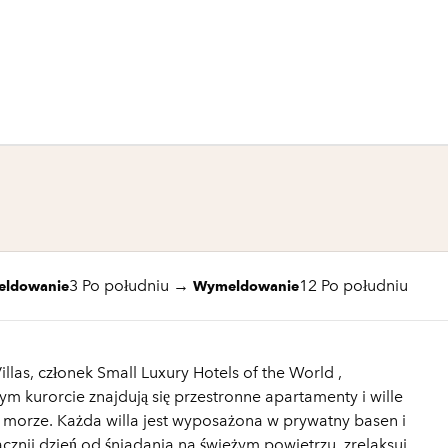
1 z 12
1
/
12
poprzedni obraz
następny obraz
3 Po południu
→
12 Po południu
eldowanie
Wymeldowanie
illas, członek Small Luxury Hotels of the World ,
ym kurorcie znajdują się przestronne apartamenty i wille
morze. Każda willa jest wyposażona w prywatny basen i
acznij dzień od śniadania na świeżym powietrzu, zrelaksuj