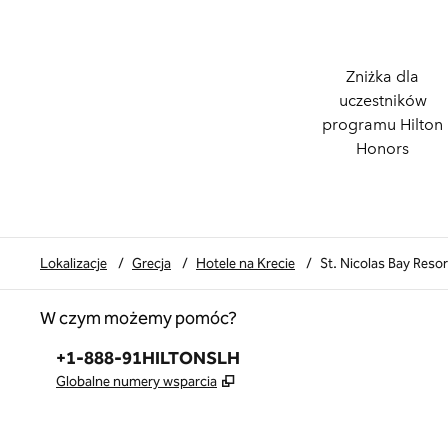
Zniżka dla
uczestników
programu Hilton
Honors
Lokalizacje
/
Grecja
/
Hotele na Krecie
/
St. Nicolas Bay Resor
W czym możemy pomóc?
Telefon:
+1-888-91HILTONSLH
,
Otwiera treści w nowej karcie
Globalne numery wsparcia