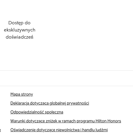
Dostęp do
ekskluzywnych
doświadczeń
Mapa strony
Deklaracja dotycząca globalnej prywatności
Odpowiedzialność społeczna
Warunki dotyczące zniżek w ramach programu Hilton Honors
e
Oświadczenie dotyczące niewolnictwa i handlu ludźmi