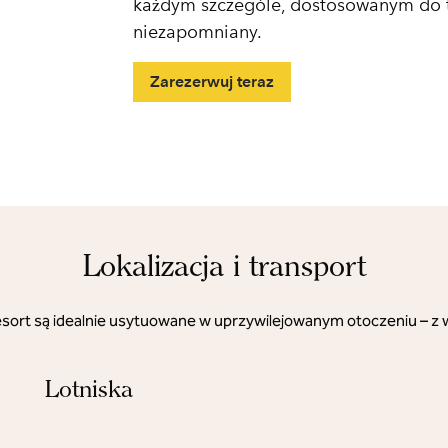
każdym szczególe, dostosowanym do t
niezapomniany.
Zarezerwuj teraz
Lokalizacja i transport
y Resort są idealnie usytuowane w uprzywilejowanym otoczeniu – z 
Lotniska