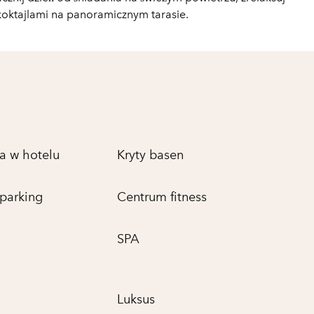
ę koktajlami na panoramicznym tarasie.
a w hotelu
Kryty basen
 parking
Centrum fitness
SPA
Luksus