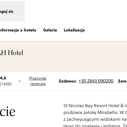
oguj się
Informacje o hotelu
Galeria
Lokalizacja
SLH Hotel
era treści w nowej karcie
4,6
Przeczytaj
Rozmowa
+30 2841 090200
•
Zam
Zadzwoń
recenzje
(
1650
)
St Nicolas Bay Resort Hotel & V
cie
podziwia zatokę Mirabello. W t
z zachwycającymi widokami na 
taras do opalania i jedzenia. Z