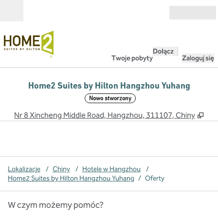
Przejdź do treści
Otwarte
Dołącz
Twoje pobyty
Zaloguj się
Home2 Suites by Hilton Hangzhou Yuhang
Nowo stworzony
,
Otw
Nr 8 Xincheng Middle Road, Hangzhou, 311107, Chiny
Lokalizacje
/
Chiny
/
Hotele w Hangzhou
/
Home2 Suites by Hilton Hangzhou Yuhang
/
Oferty
W czym możemy pomóc?