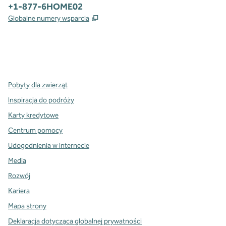
Telefon:
+1-877-6HOME02
,
Otwiera treści w nowej karcie
Globalne numery wsparcia
x
facebook
instagram
,
Otwiera nową kartę
,
Otwiera nową kartę
,
Otwiera nową kartę
Pobyty dla zwierząt
Inspiracja do podróży
Karty kredytowe
Centrum pomocy
Udogodnienia w Internecie
Media
Rozwój
Kariera
Mapa strony
Deklaracja dotycząca globalnej prywatności