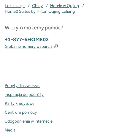
Lokalizacje
/
Chiny
/
Hotele w Qujing
/
Home2 Suites by Hilton Qujing Luliang
W czym możemy pomóc?
Telefon:
+1-877-6HOME02
,
Otwiera treści w nowej karcie
Globalne numery wsparcia
x
facebook
instagram
,
Otwiera nową kartę
,
Otwiera nową kartę
,
Otwiera nową kartę
Pobyty dla zwierząt
Inspiracja do podróży
Karty kredytowe
Centrum pomocy
Udogodnienia w Internecie
Media