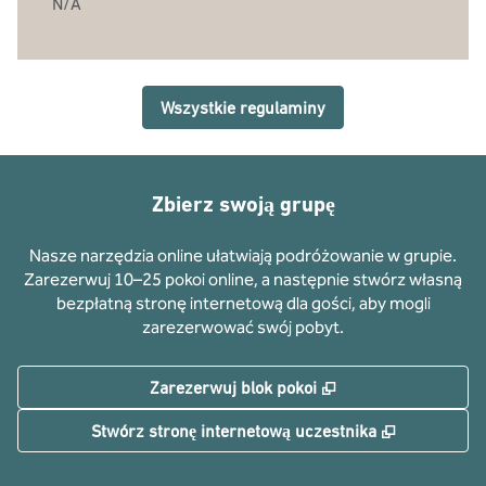
N/A
Wszystkie regulaminy
Zbierz swoją grupę
Nasze narzędzia online ułatwiają podróżowanie w grupie.
Zarezerwuj 10–25 pokoi online, a następnie stwórz własną
bezpłatną stronę internetową dla gości, aby mogli
zarezerwować swój pobyt.
,
Otwiera treści w n
Zarezerwuj blok pokoi
,
Otwiera tr
Stwórz stronę internetową uczestnika