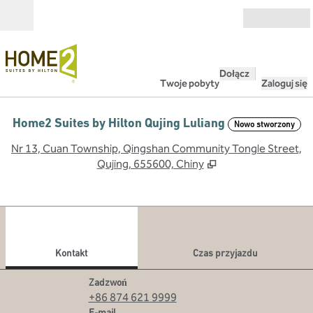
Przejdź do treści
Otwarte
Dołącz
Twoje pobyty
Zaloguj się
Home2 Suites by Hilton Qujing Luliang
Nowo stworzony
,
O
Nr 13, Cuan Township, Qingshan Community Tongle Street,
Qujing, 655600, Chiny
1
/
12
poprzedni obraz
nast
1 z 12
Kontakt
Kontakt
Czas przyjazdu
Rozmowa
Zadzwoń
+86 874 621 9999
Email
E-mail