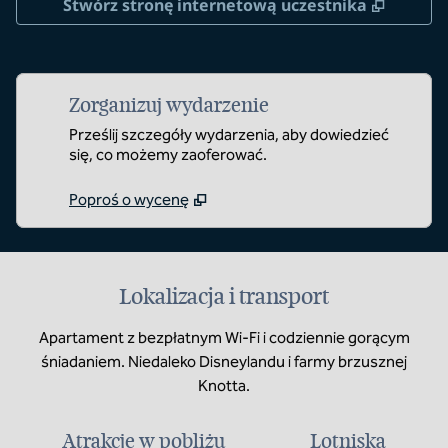
,
Otwier
Stwórz stronę internetową uczestnika
Zorganizuj wydarzenie
Prześlij szczegóły wydarzenia, aby dowiedzieć
się, co możemy zaoferować.
Poproś o wycenę
Lokalizacja i transport
Apartament z bezpłatnym Wi-Fi i codziennie gorącym
śniadaniem. Niedaleko Disneylandu i farmy brzusznej
Knotta.
Atrakcje w pobliżu
Lotniska