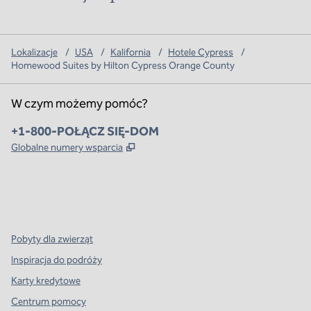
Lokalizacje
/
USA
/
Kalifornia
/
Hotele Cypress
/
Homewood Suites by Hilton Cypress Orange County
W czym możemy pomóc?
Telefon:
+1-800-POŁĄCZ SIĘ-DOM
,
Otwiera treści w nowej karcie
Globalne numery wsparcia
x
facebook
instagram
,
Otwiera nową kartę
,
Otwiera nową kartę
,
Otwiera nową kartę
Pobyty dla zwierząt
Inspiracja do podróży
Karty kredytowe
Centrum pomocy