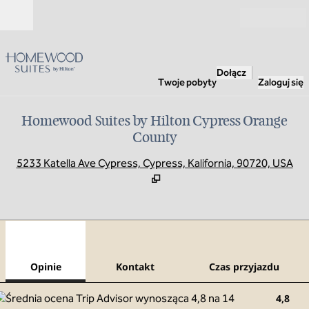
Przejdź do treści
Otwarte
Dołącz
Twoje pobyty
Zaloguj się
Homewood Suites by Hilton Cypress Orange
County
,
O
5233 Katella Ave Cypress, Cypress, Kalifornia, 90720, USA
1
/
12
poprzedni obraz
nast
1 z 12
Kontakt
Opinie
Kontakt
Czas przyjazdu
4,8