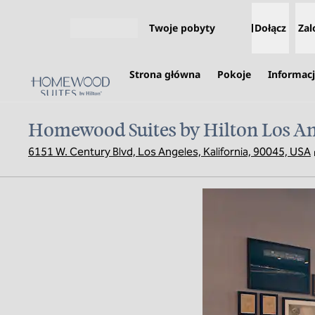
Przejdź do treści
Twoje pobyty
Dołącz
Zal
Otwórz menu
Strona główna
Pokoje
Informacj
Homewood Suites by Hilton Los An
6151 W. Century Blvd, Los Angeles, Kalifornia, 90045, USA