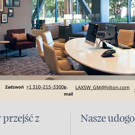
Rozmowa
Email
Zadzwoń
+1 310-215-3300
LAXSW_GM
@hilton.com
E-
mail
 przejść z
Nasze udogo