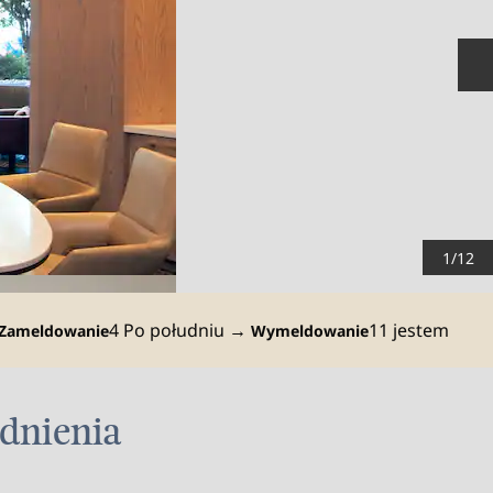
N
1
/
12
4 Po południu
→
11 jestem
Zameldowanie
Wymeldowanie
dnienia