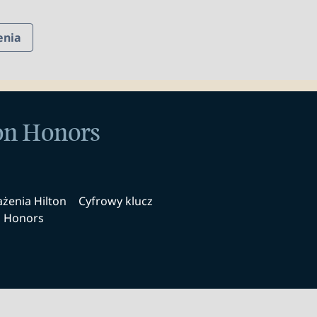
enia
ton Honors
żenia Hilton
Cyfrowy klucz
Honors