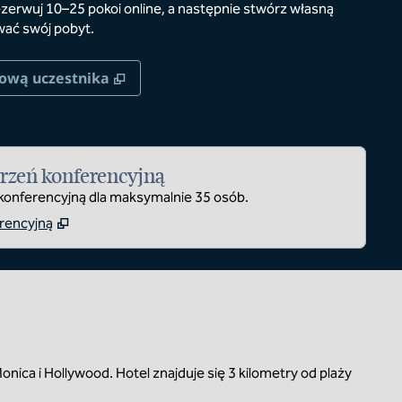
zerwuj 10–25 pokoi online, a następnie stwórz własną
wać swój pobyt.
rcie
,
Otwiera treści w nowej karcie
tową uczestnika
trzeń konferencyjną
 konferencyjną dla maksymalnie 35 osób.
rencyjną
ica i Hollywood. Hotel znajduje się 3 kilometry od plaży