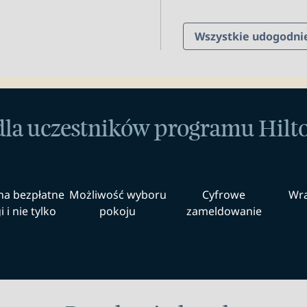
Wszystkie udogodni
dla uczestników programu Hil
na bezpłatne
Możliwość wyboru
Cyfrowe
Wra
 i nie tylko
pokoju
zameldowanie