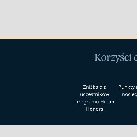
Korzyści 
Zniżka dla
Punkty 
uczestników
noclegi
programu Hilton
Honors