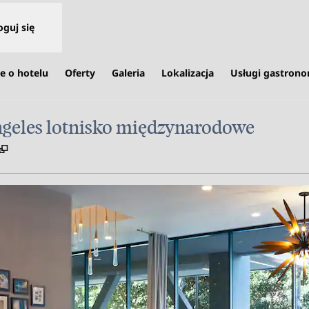
oguj się
e o hotelu
Oferty
Galeria
Lokalizacja
Usługi gastron
geles lotnisko międzynarodowe
,
Otwiera treści w nowej karcie