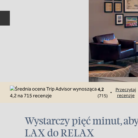
Poprzedni slajd
4,2
Przeczytaj
•
recenzje
(
715
)
Wystarczy pięć minut, aby
LAX do RELAX