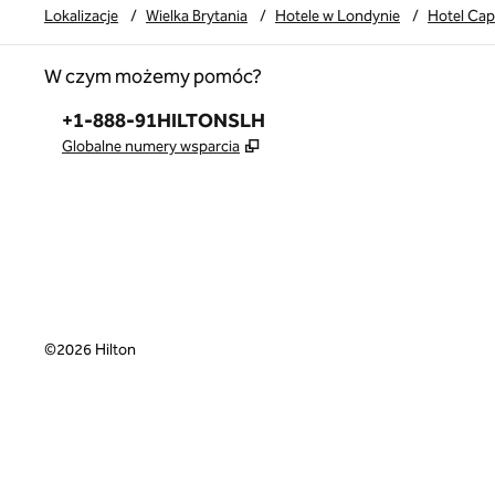
Lokalizacje
/
Wielka Brytania
/
Hotele w Londynie
/
Hotel Cap
W czym możemy pomóc?
Telefon:
+1-888-91HILTONSLH
,
Otwiera treści w nowej karcie
Globalne numery wsparcia
©
2026
Hilton