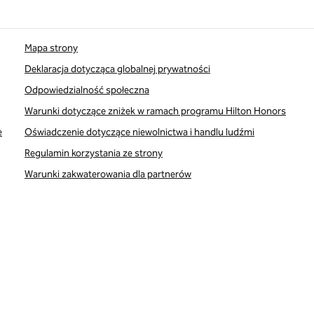
Mapa strony
Deklaracja dotycząca globalnej prywatności
Odpowiedzialność społeczna
Warunki dotyczące zniżek w ramach programu Hilton Honors
e
Oświadczenie dotyczące niewolnictwa i handlu ludźmi
Regulamin korzystania ze strony
Warunki zakwaterowania dla partnerów