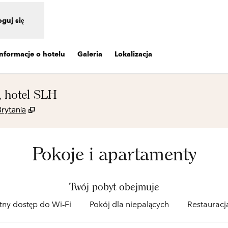
oguj się
Informacje o hotelu
Galeria
Lokalizacja
, hotel SLH
,
Otwiera treści w nowej karcie
Brytania
Pokoje i apartamenty
Twój pobyt obejmuje
tny dostęp do Wi‑Fi
Pokój dla niepalących
Restauracj