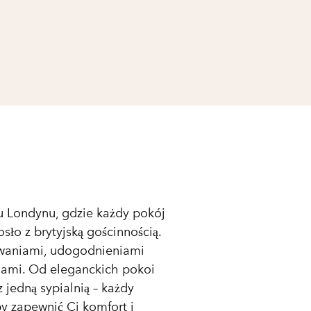
u Londynu, gdzie każdy pokój
ło z brytyjską gościnnością.
owaniami, udogodnieniami
iami. Od eleganckich pokoi
 jedną sypialnią – każdy
by zapewnić Ci komfort i