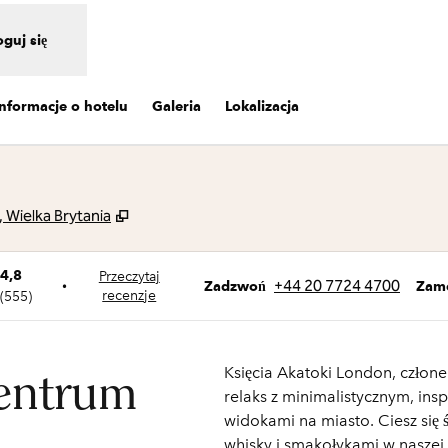
oguj się
Informacje o hotelu
Galeria
Lokalizacja
,
Otwiera treści w nowej karcie
Wielka Brytania
4,8
Przeczytaj
Rozmowa
+44 20 7724 4700
•
Zam
Zadzwoń
recenzje
(
555
)
Księcia Akatoki London, człone
centrum
relaks z minimalistycznym, in
widokami na miasto. Ciesz się
whisky i smakołykami w naszej r