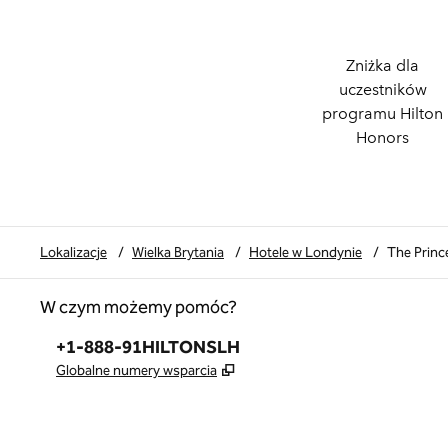
Zniżka dla
uczestników
programu Hilton
Honors
Lokalizacje
/
Wielka Brytania
/
Hotele w Londynie
/
The Princ
W czym możemy pomóc?
Telefon:
+1-888-91HILTONSLH
,
Otwiera treści w nowej karcie
Globalne numery wsparcia