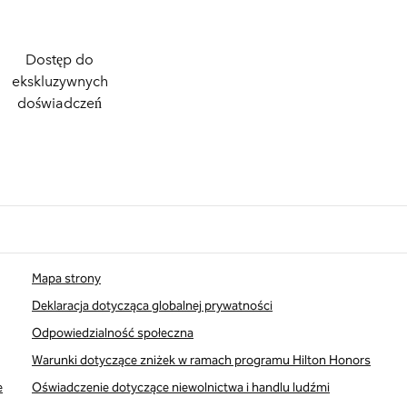
Dostęp do
ekskluzywnych
doświadczeń
Mapa strony
Deklaracja dotycząca globalnej prywatności
Odpowiedzialność społeczna
Warunki dotyczące zniżek w ramach programu Hilton Honors
e
Oświadczenie dotyczące niewolnictwa i handlu ludźmi