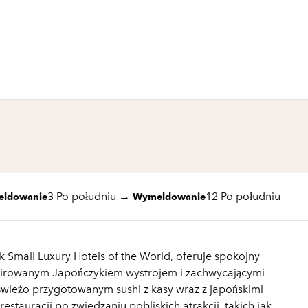
1 z 7
1
/
7
poprzedni obraz
następny obraz
3 Po południu
→
12 Po południu
eldowanie
Wymeldowanie
k Small Luxury Hotels of the World, oferuje spokojny
spirowanym Japończykiem wystrojem i zachwycającymi
 świeżo przygotowanym sushi z kasy wraz z japońskimi
estauracji po zwiedzaniu pobliskich atrakcji, takich jak