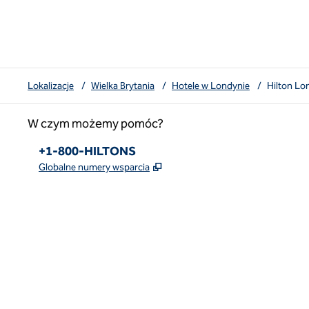
Lokalizacje
/
Wielka Brytania
/
Hotele w Londynie
/
Hilton Lo
W czym możemy pomóc?
Telefon:
+1-800-HILTONS
,
Otwiera treści w nowej karcie
Globalne numery wsparcia
x
facebook
instagram
youtube
najpiękniejsze
,
Otwiera nową kartę
,
Otwiera nową kartę
,
Otwiera nową kartę
,
otwiera nową kartę
,
otwiera nową kartę