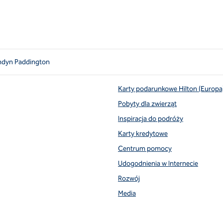
ndyn Paddington
Karty podarunkowe Hilton (Europa
Pobyty dla zwierząt
Inspiracja do podróży
Karty kredytowe
Centrum pomocy
Udogodnienia w Internecie
Rozwój
Media