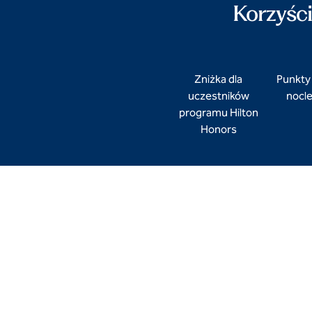
Korzyśc
Zniżka dla
Punkty
uczestników
nocleg
programu Hilton
Honors