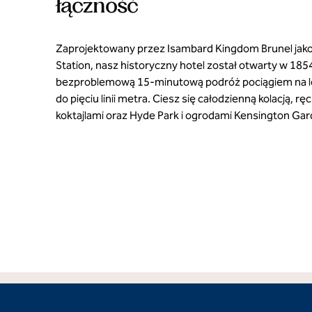
łączność
Zaprojektowany przez Isambard Kingdom Brunel jak
Station, nasz historyczny hotel został otwarty w 18
bezproblemową 15-minutową podróż pociągiem na lo
do pięciu linii metra. Ciesz się całodzienną kolacją, 
koktajlami oraz Hyde Park i ogrodami Kensington Gard