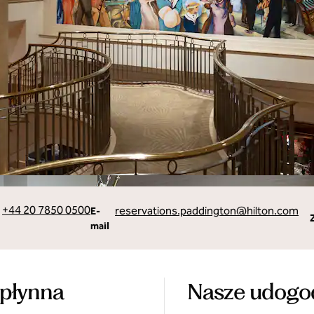
a
Email
+44 20 7850 0500
reservations.paddington
@hilton.com
E-
mail
 płynna
Nasze udogo