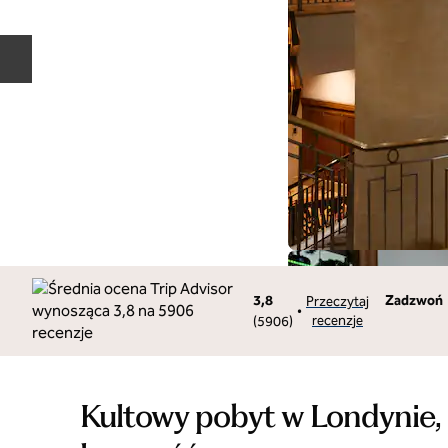
Poprzedni slajd
Rozmow
3,8
Zadzwoń
Przeczytaj
•
recenzje
(
5906
)
Kultowy pobyt w Londynie,