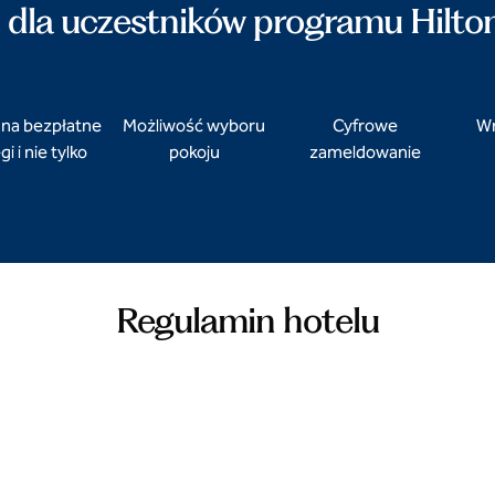
i dla uczestników programu Hilto
 na bezpłatne
Możliwość wyboru
Cyfrowe
Wr
i i nie tylko
pokoju
zameldowanie
Regulamin hotelu