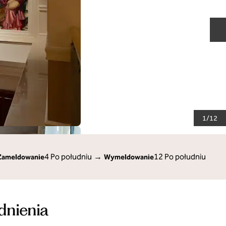
N
1
/
12
4 Po południu
→
12 Po południu
Zameldowanie
Wymeldowanie
dnienia