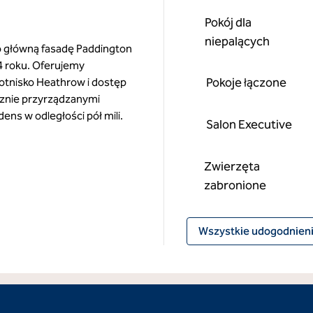
Pokój dla
niepalących
o główną fasadę Paddington
54 roku. Oferujemy
Pokoje łączone
tnisko Heathrow i dostęp
ręcznie przyrządzanymi
ens w odległości pół mili.
Salon Executive
Zwierzęta
zabronione
Wszystkie udogodnien