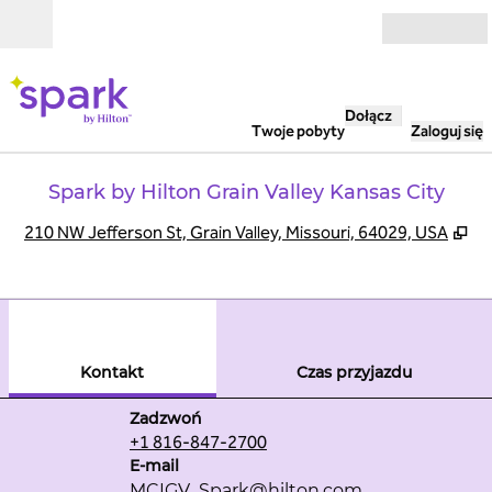
Przejdź do treści
Otwarte
Dołącz
Twoje pobyty
Zaloguj się
Spark by Hilton Grain Valley Kansas City
,
Ot
210 NW Jefferson St, Grain Valley, Missouri, 64029, USA
1
/
6
poprzedni obraz
nast
1 z 6
Kontakt
Kontakt
Czas przyjazdu
Rozmowa
Zadzwoń
+1 816-847-2700
Email
E-mail
MCIGV_Spark
@hilton.com