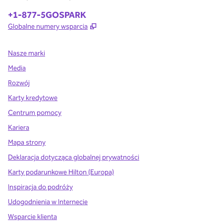
Telefon:
+1-877-5GOSPARK
,
Otwiera treści w nowej karcie
Globalne numery wsparcia
Nasze marki
Media
Rozwój
Karty kredytowe
Centrum pomocy
Kariera
Mapa strony
Deklaracja dotycząca globalnej prywatności
Karty podarunkowe Hilton (Europa)
Inspiracja do podróży
Udogodnienia w Internecie
Wsparcie klienta