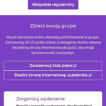
Wszystkie regulaminy
Zbierz swoją grupę
Nasze narzędzia online ułatwiają podróżowanie w grupie.
Zarezerwuj 10–25 pokoi online, a następnie stwórz własną
bezpłatną stronę internetową dla gości, aby mogli
zarezerwować swój pobyt.
,
Otwiera treści
Zarezerwuj blok pokoi
,
Otwier
Stwórz stronę internetową uczestnika
Zorganizuj wydarzenie
Prześlij szczegóły wydarzenia, aby dowiedzieć