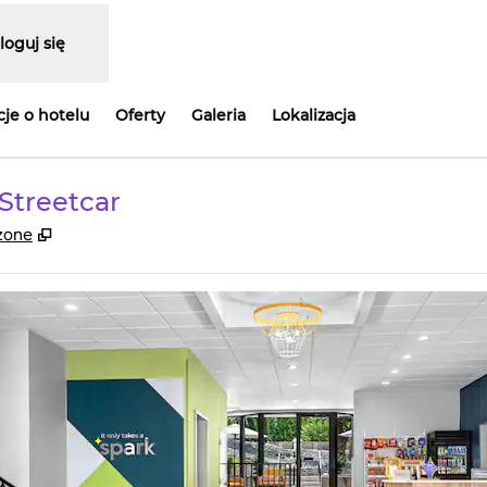
loguj się
je o hotelu
Oferty
Galeria
Lokalizacja
 Streetcar
,
Otwiera treści w nowej karcie
czone