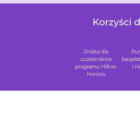
Korzyści 
Zniżka dla
Pun
uczestników
bezpła
programu Hilton
i n
Honors