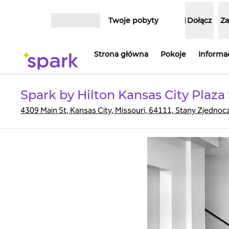
Przejdź do treści
Twoje pobyty
Dołącz
Za
Otwórz menu
Strona główna
Pokoje
Informac
Spark by Hilton Kansas City Plaza
4309 Main St, Kansas City, Missouri, 64111, Stany Zjedno