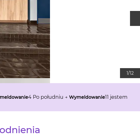
N
1
/
12
4 Po południu
→
11 jestem
meldowanie
Wymeldowanie
odnienia