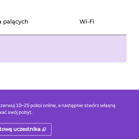
a palących
Wi-Fi
zerwuj 10–25 pokoi online, a następnie stwórz własną
wać swój pobyt.
rcie
,
Otwiera treści w nowej karcie
etową uczestnika