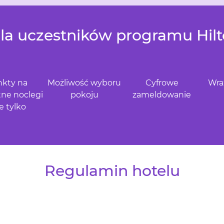
dla uczestników programu Hil
kty na
Możliwość wyboru
Cyfrowe
Wra
tne noclegi
pokoju
zameldowanie
ie tylko
Regulamin hotelu