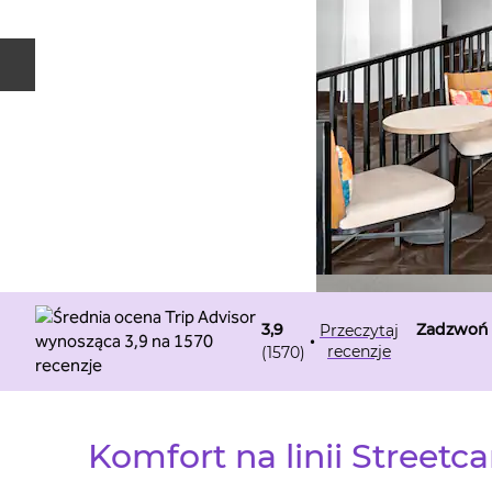
Poprzedni slajd
Rozmowa
3,9
Zadzwoń
Przeczytaj
•
recenzje
(
1570
)
Komfort na linii Streetca