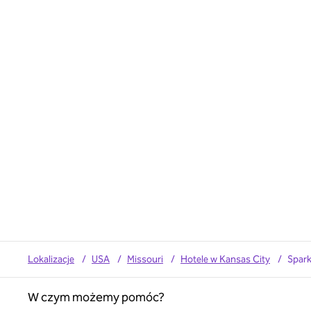
Lokalizacje
/
USA
/
Missouri
/
Hotele w Kansas City
/
Spark
W czym możemy pomóc?