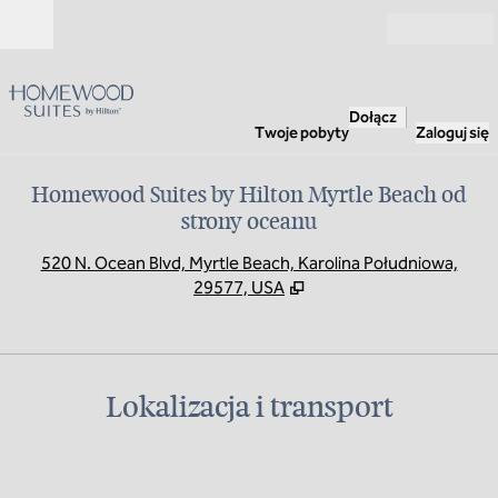
Przejdź do treści
Otwarte
Dołącz
Twoje pobyty
Zaloguj się
Homewood Suites by Hilton Myrtle Beach od
strony oceanu
,
O
520 N. Ocean Blvd, Myrtle Beach, Karolina Południowa,
29577, USA
Lokalizacja i transport