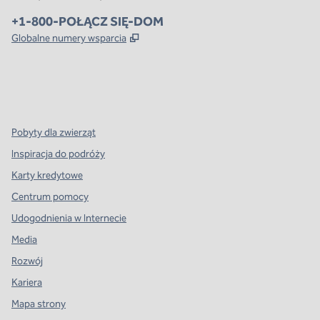
Telefon:
+1-800-POŁĄCZ SIĘ-DOM
,
Otwiera treści w nowej karcie
Globalne numery wsparcia
x
facebook
instagram
,
Otwiera nową kartę
,
Otwiera nową kartę
,
Otwiera nową kartę
Pobyty dla zwierząt
Inspiracja do podróży
Karty kredytowe
Centrum pomocy
Udogodnienia w Internecie
Media
Rozwój
Kariera
Mapa strony