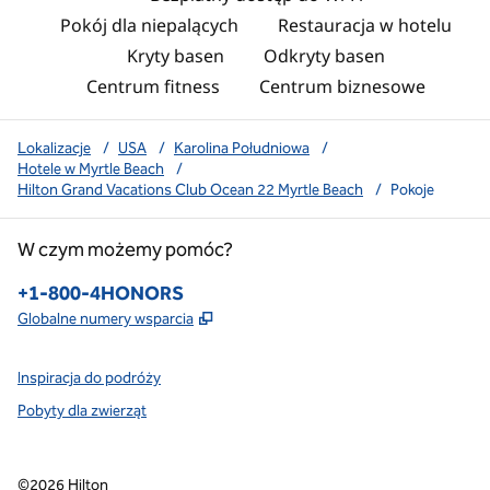
Pokój dla niepalących
Restauracja w hotelu
Kryty basen
Odkryty basen
Centrum fitness
Centrum biznesowe
Lokalizacje
/
USA
/
Karolina Południowa
/
Hotele w Myrtle Beach
/
Hilton Grand Vacations Club Ocean 22 Myrtle Beach
/
Pokoje
W czym możemy pomóc?
Telefon:
+1-800-4HONORS
,
Otwiera treści w nowej karcie
Globalne numery wsparcia
Inspiracja do podróży
Pobyty dla zwierząt
©
2026
Hilton