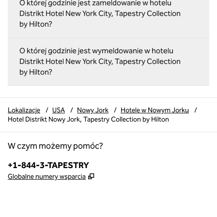
O której godzinie jest zameldowanie w hotelu
Distrikt Hotel New York City, Tapestry Collection
by Hilton?
O której godzinie jest wymeldowanie w hotelu
Distrikt Hotel New York City, Tapestry Collection
by Hilton?
Lokalizacje
/
USA
/
Nowy Jork
/
Hotele w Nowym Jorku
/
Hotel Distrikt Nowy Jork, Tapestry Collection by Hilton
W czym możemy pomóc?
Telefon:
+1-844-3-TAPESTRY
,
Otwiera treści w nowej karcie
Globalne numery wsparcia
x
facebook
instagram
,
Otwiera nową kartę
,
Otwiera nową kartę
,
Otwiera nową kartę