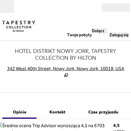
Przejdź do treści
Otwarte
Dołącz
Twoje pobyty
Zaloguj się
HOTEL DISTRIKT NOWY JORK, TAPESTRY
COLLECTION BY HILTON
,
O
342 West 40th Street, Nowy Jork, Nowy Jork, 10018, USA
1 z 11
1
/
11
poprzedni obraz
następny obra
Kontakt
Opinie
Kontakt
Czas przyjazdu
4,5