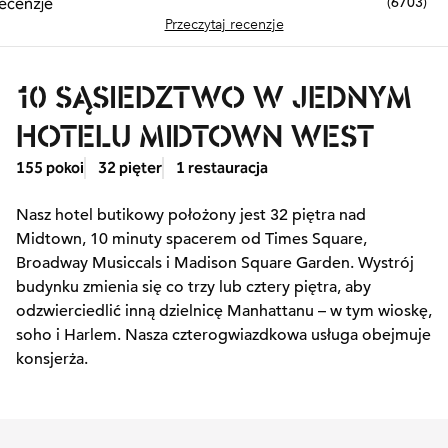
(
6703
)
Przeczytaj recenzje
10 SĄSIEDZTWO W JEDNYM
HOTELU MIDTOWN WEST
155 pokoi
32 pięter
1 restauracja
Nasz hotel butikowy położony jest 32 piętra nad
Midtown, 10 minuty spacerem od Times Square,
Broadway Musiccals i Madison Square Garden. Wystrój
budynku zmienia się co trzy lub cztery piętra, aby
odzwierciedlić inną dzielnicę Manhattanu – w tym wioskę,
soho i Harlem. Nasza czterogwiazdkowa usługa obejmuje
konsjerża.