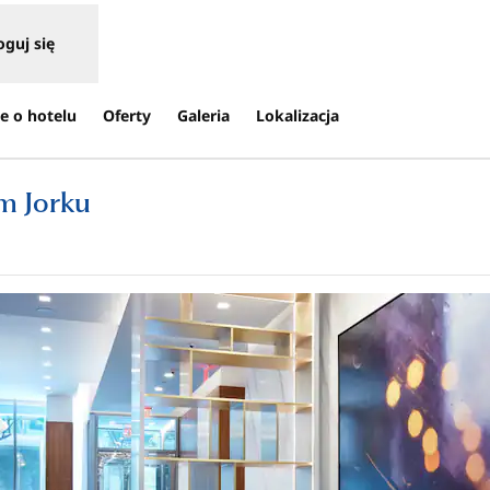
oguj się
e o hotelu
Oferty
Galeria
Lokalizacja
m Jorku
,
Otwiera treści w nowej karcie