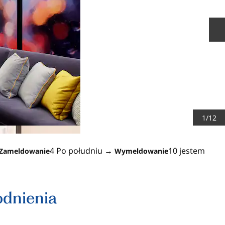
N
1
/
12
4 Po południu
→
10 jestem
Zameldowanie
Wymeldowanie
dnienia