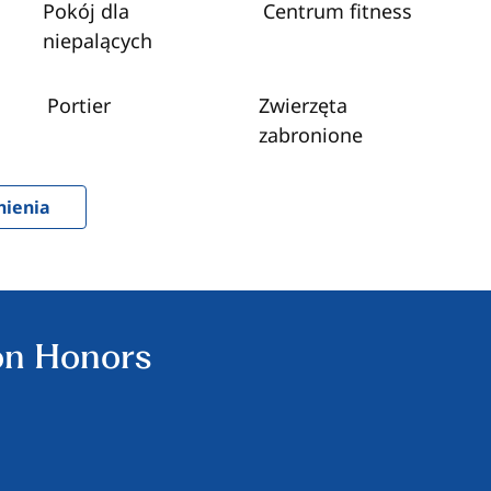
Pokój dla
Centrum fitness
niepalących
Portier
Zwierzęta
zabronione
nienia
on Honors