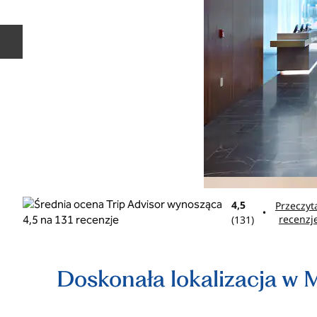
Poprzedni slajd
4,5
Przeczyt
•
recenzj
(
131
)
Doskonała lokalizacja w