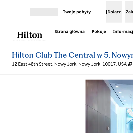
Przejdź do treści
Twoje pobyty
Dołącz
Zal
Otwórz menu
Strona główna
Pokoje
Informacj
Hilton Club The Central w 5. Nowy
12 East 48th Street, Nowy Jork, Nowy Jork, 10017, USA