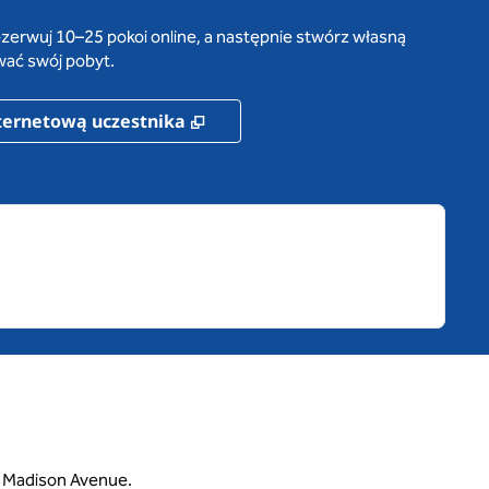
zerwuj 10–25 pokoi online, a następnie stwórz własną
wać swój pobyt.
karcie
,
Otwiera treści w nowej karcie
nternetową uczestnika
a Madison Avenue.