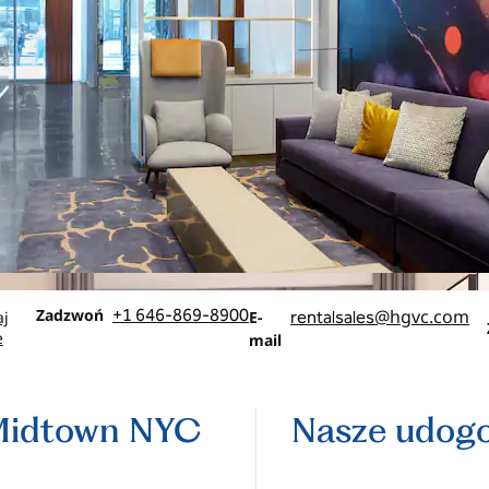
Rozmowa
Email
Zadzwoń
+1 646-869-8900
@hgvc.com
aj
E-
rentalsales
e
mail
 Midtown NYC
Nasze udogo