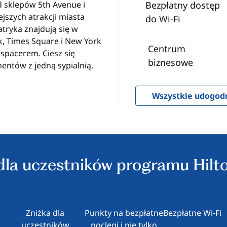
d sklepów 5th Avenue i
Bezpłatny dostęp
ejszych atrakcji miasta
do Wi‑Fi
atryka znajdują się w
, Times Square i New York
Centrum
 spacerem. Ciesz się
biznesowe
entów z jedną sypialnią.
Wszystkie udogod
 dla uczestników programu Hilt
Zniżka dla
Punkty na bezpłatne
Bezpłatne Wi-Fi
uczestników
noclegi i nie tylko