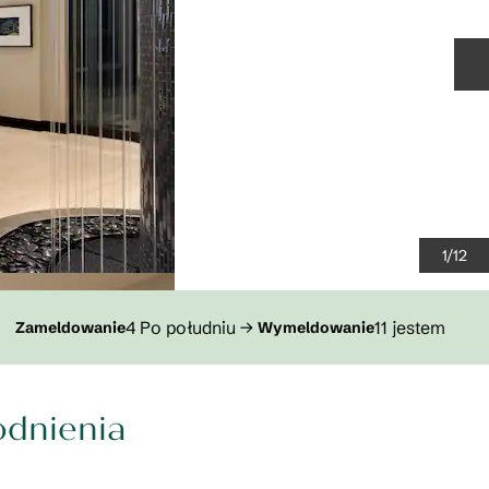
N
1
/
12
4 Po południu
→
11 jestem
Zameldowanie
Wymeldowanie
dnienia