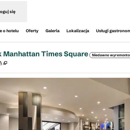
oguj się
e o hotelu
Oferty
Galeria
Lokalizacja
Usługi gastrono
k Manhattan Times Square
Niedawno wyremont
,
Otwiera treści w nowej karcie
A