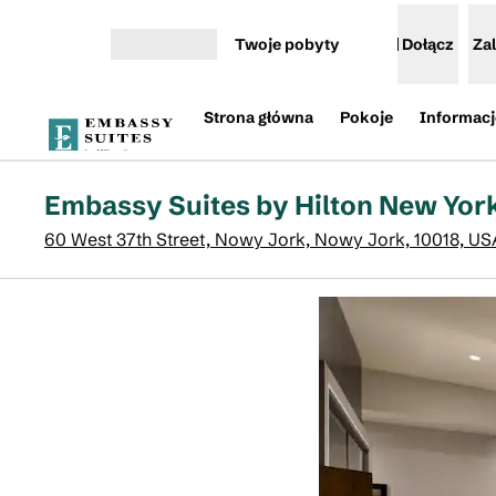
Przejdź do treści
Twoje pobyty
Dołącz
Zal
Otwórz menu
Strona główna
Pokoje
Informacj
Embassy Suites by Hilton New Yor
60 West 37th Street, Nowy Jork, Nowy Jork, 10018, US