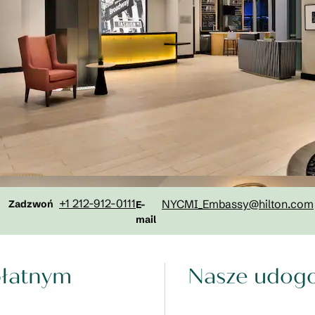
Rozmowa
Email
+1 212-912-0111
NYCMI_Embassy
@hilton.com
Zadzwoń
E-
mail
płatnym
Nasze udogo