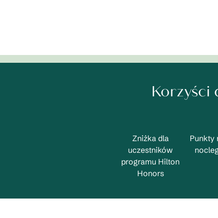
Korzyści
Zniżka dla
Punkty 
uczestników
noclegi
programu Hilton
Honors