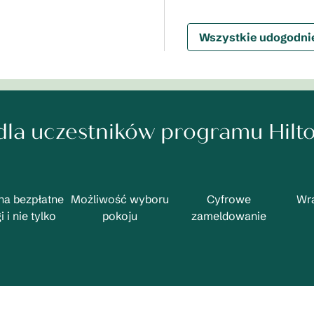
Wszystkie udogodni
 dla uczestników programu Hilt
na bezpłatne
Możliwość wyboru
Cyfrowe
Wra
 i nie tylko
pokoju
zameldowanie