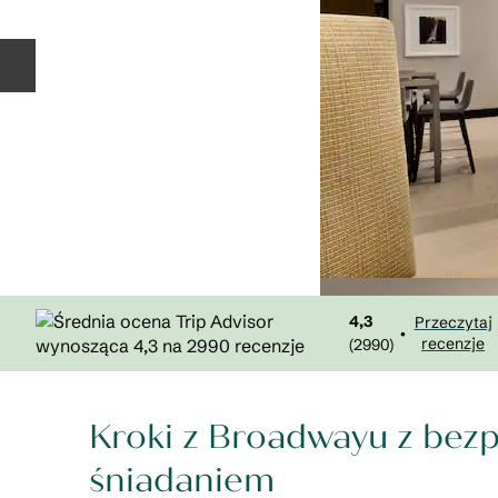
Poprzedni slajd
4,3
Przeczytaj
•
recenzje
(
2990
)
Kroki z Broadwayu z bez
śniadaniem