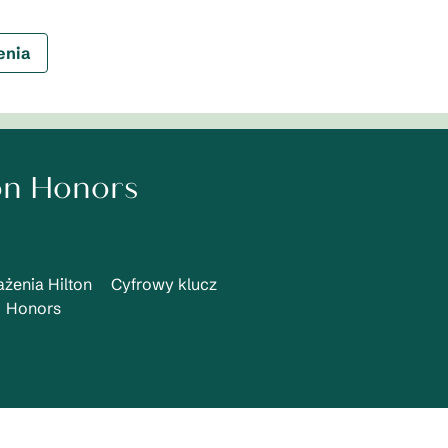
enia
on Honors
żenia Hilton
Cyfrowy klucz
Honors