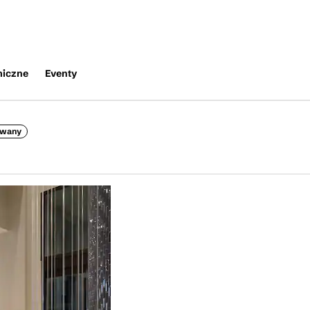
miczne
Eventy
owany