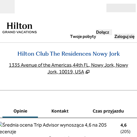
Przejdź do treści
Otwarte
Dołącz
Twoje pobyty
Zaloguj się
Hilton Club The Residences Nowy Jork
,
O
1335 Avenue of the Americas,44th FL, Nowy Jork, Nowy
Jork, 10019, USA
1
/
12
poprzedni obraz
nast
1 z 12
Kontakt
Opinie
Kontakt
Czas przyjazdu
4,6
(
205
)