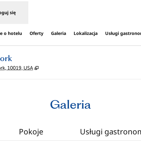
oguj się
e o hotelu
Oferty
Galeria
Lokalizacja
Usługi gastron
Jork
,
Otwiera treści w nowej karcie
ork, 10019, USA
Galeria
Pokoje
Usługi gastrono