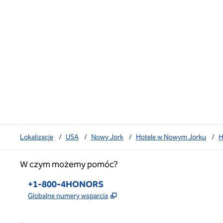
Lokalizacje
/
USA
/
Nowy Jork
/
Hotele w Nowym Jorku
/
H
W czym możemy pomóc?
Telefon:
+1-800-4HONORS
,
Otwiera treści w nowej karcie
Globalne numery wsparcia