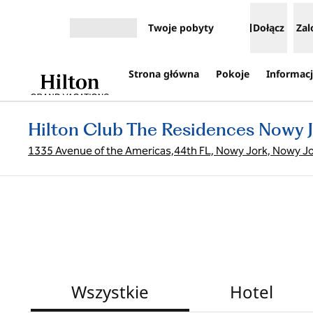
Przejdź do treści
Twoje pobyty
Dołącz
Zal
Otwórz menu
Strona główna
Pokoje
Informacj
Hilton Club The Residences Nowy 
1335 Avenue of the Americas,44th FL, Nowy Jork, Nowy J
Wszystkie
Hotel