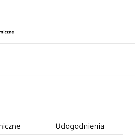
omiczne
miczne
Udogodnienia