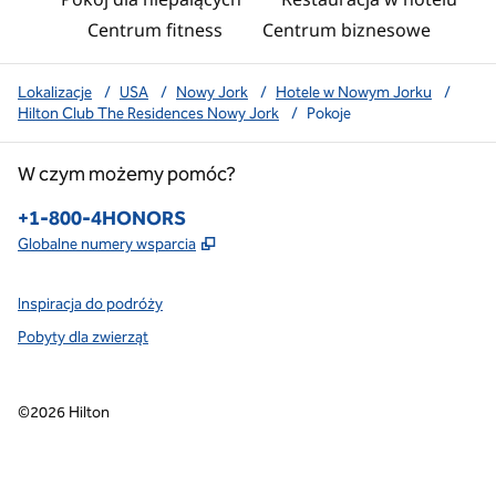
Centrum fitness
Centrum biznesowe
Lokalizacje
/
USA
/
Nowy Jork
/
Hotele w Nowym Jorku
/
Hilton Club The Residences Nowy Jork
/
Pokoje
W czym możemy pomóc?
Telefon:
+1-800-4HONORS
,
Otwiera treści w nowej karcie
Globalne numery wsparcia
Inspiracja do podróży
Pobyty dla zwierząt
©
2026
Hilton