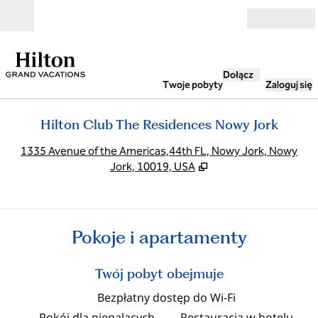
Przejdź do treści
Otwarte
Dołącz
Twoje pobyty
Zaloguj się
Hilton Club The Residences Nowy Jork
,
O
1335 Avenue of the Americas,44th FL, Nowy Jork, Nowy
Jork, 10019, USA
Pokoje i apartamenty
Twój pobyt obejmuje
Bezpłatny dostęp do Wi‑Fi
Pokój dla niepalących
Restauracja w hotelu