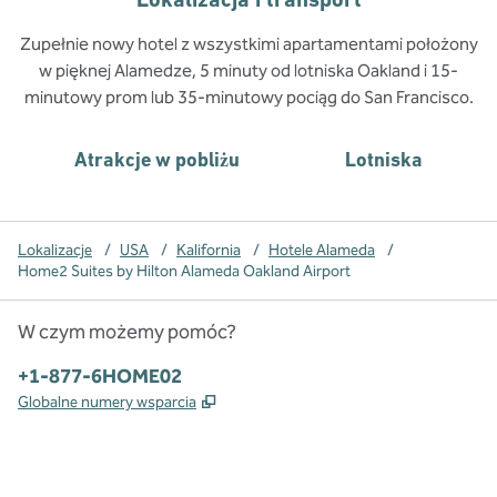
Zupełnie nowy hotel z wszystkimi apartamentami położony
w pięknej Alamedze, 5 minuty od lotniska Oakland i 15-
minutowy prom lub 35-minutowy pociąg do San Francisco.
Atrakcje w pobliżu
Lotniska
Lokalizacje
/
USA
/
Kalifornia
/
Hotele Alameda
/
Home2 Suites by Hilton Alameda Oakland Airport
W czym możemy pomóc?
Telefon:
+1-877-6HOME02
,
Otwiera treści w nowej karcie
Globalne numery wsparcia
x
facebook
instagram
,
Otwiera nową kartę
,
Otwiera nową kartę
,
Otwiera nową kartę