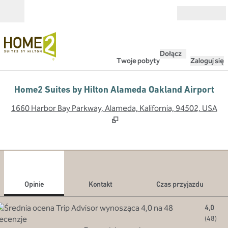
Przejdź do treści
Otwarte
Dołącz
Twoje pobyty
Zaloguj się
Home2 Suites by Hilton Alameda Oakland Airport
,
O
1660 Harbor Bay Parkway, Alameda, Kalifornia, 94502, USA
1
/
12
poprzedni obraz
nast
1 z 12
Kontakt
Opinie
Kontakt
Czas przyjazdu
4,0
(
48
)