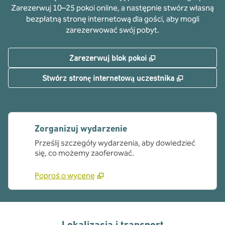
Zarezerwuj 10–25 pokoi online, a następnie stwórz własną
bezpłatną stronę internetową dla gości, aby mogli
zarezerwować swój pobyt.
,
Otwiera treści w n
Zarezerwuj blok pokoi
,
Otwiera tr
Stwórz stronę internetową uczestnika
Zorganizuj wydarzenie
Prześlij szczegóły wydarzenia, aby dowiedzieć
się, co możemy zaoferować.
Poproś o wycenę
Lokalizacja i transport