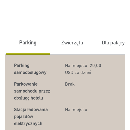
Parking
Zwierzęta
Dla palącyc
Parking
Na miejscu
,
20,00
samoobsługowy
USD za dzień
Parkowanie
Brak
samochodu przez
obsługę hotelu
Stacja ładowania
Na miejscu
pojazdów
elektrycznych