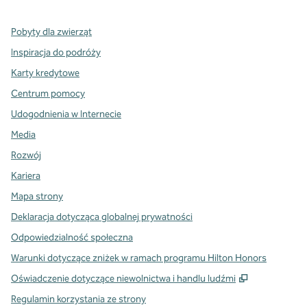
Pobyty dla zwierząt
Inspiracja do podróży
Karty kredytowe
Centrum pomocy
Udogodnienia w Internecie
Media
Rozwój
Kariera
Mapa strony
Deklaracja dotycząca globalnej prywatności
Odpowiedzialność społeczna
Warunki dotyczące zniżek w ramach programu Hilton Honors
,
Otwiera tre
Oświadczenie dotyczące niewolnictwa i handlu ludźmi
Regulamin korzystania ze strony