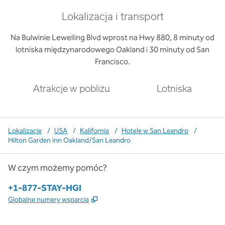
Lokalizacja i transport
Na Bulwinie Lewelling Blvd wprost na Hwy 880, 8 minuty od
lotniska międzynarodowego Oakland i 30 minuty od San
Francisco.
Atrakcje w pobliżu
Lotniska
Lokalizacje
/
USA
/
Kalifornia
/
Hotele w San Leandro
/
Hilton Garden Inn Oakland/San Leandro
W czym możemy pomóc?
Telefon:
+1-877-STAY-HGI
,
Otwiera treści w nowej karcie
Globalne numery wsparcia