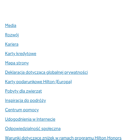
x
facebook
instagram
,
Otwiera nową kartę
,
Otwiera nową kartę
,
Otwiera nową kartę
Media
Rozwój
Kariera
Karty kredytowe
Mapa strony
Deklaracja dotycząca globalnej prywatności
Karty podarunkowe Hilton (Europa)
Pobyty dla zwierząt
Inspiracja do podróży
Centrum pomocy
Udogodnienia w Internecie
Odpowiedzialność społeczna
Warunki dotyczące zniżek w ramach programu Hilton Honors