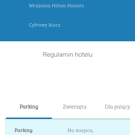
Wrażenia Hilton Honors
Cyfrowy klucz
Regulamin hotelu
Parking
Zwierzęta
Dla palącyc
Parking
Na miejscu
,