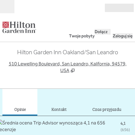
Przejdź do treści
Otwarte
Dołącz
Twoje pobyty
Zaloguj się
Hilton Garden Inn Oakland/San Leandro
,
O
510 Lewelling Boulevard, San Leandro, Kalifornia, 94579,
USA
1
/
12
poprzedni obraz
nast
1 z 12
Kontakt
Opinie
Kontakt
Czas przyjazdu
4,1
(
656
)