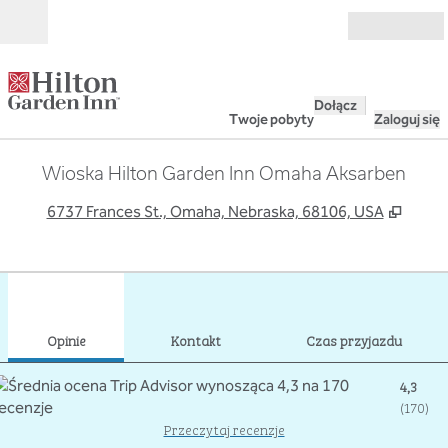
Przejdź do treści
Otwarte
Dołącz
Twoje pobyty
Zaloguj się
Wioska Hilton Garden Inn Omaha Aksarben
,
Otwie
6737 Frances St., Omaha, Nebraska, 68106, USA
1
/
12
poprzedni obraz
nast
1 z 12
Kontakt
Opinie
Kontakt
Czas przyjazdu
4,3
(
170
)
Przeczytaj recenzje