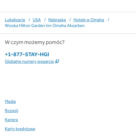
Lokalizacje
/
USA
/
Nebraska
/
Hotele w Omaha
/
Wioska Hilton Garden Inn Omaha Aksarben
W czym możemy pomóc?
Telefon:
+1-877-STAY-HGI
,
Otwiera treści w nowej karcie
Globalne numery wsparcia
x
facebook
instagram
,
Otwiera nową kartę
,
Otwiera nową kartę
,
Otwiera nową kartę
Media
Rozwój
Kariera
Karty kredytowe