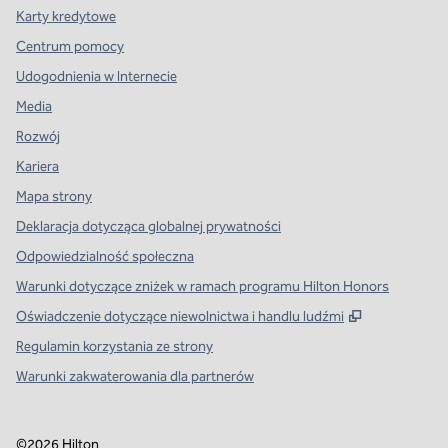
Karty kredytowe
Centrum pomocy
Udogodnienia w Internecie
Media
Rozwój
Kariera
Mapa strony
Deklaracja dotycząca globalnej prywatności
Odpowiedzialność społeczna
Warunki dotyczące zniżek w ramach programu Hilton Honors
,
Otwiera tre
Oświadczenie dotyczące niewolnictwa i handlu ludźmi
Regulamin korzystania ze strony
Warunki zakwaterowania dla partnerów
©
2026
Hilton