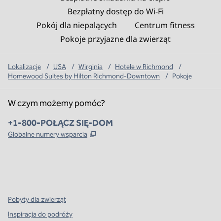
Bezpłatny dostęp do Wi‑Fi
Pokój dla niepalących
Centrum fitness
Pokoje przyjazne dla zwierząt
Lokalizacje
/
USA
/
Wirginia
/
Hotele w Richmond
/
Homewood Suites by Hilton Richmond-Downtown
/
Pokoje
W czym możemy pomóc?
Telefon:
+1-800-POŁĄCZ SIĘ-DOM
,
Otwiera treści w nowej karcie
Globalne numery wsparcia
x
facebook
instagram
,
Otwiera nową kartę
,
Otwiera nową kartę
,
Otwiera nową kartę
Pobyty dla zwierząt
Inspiracja do podróży