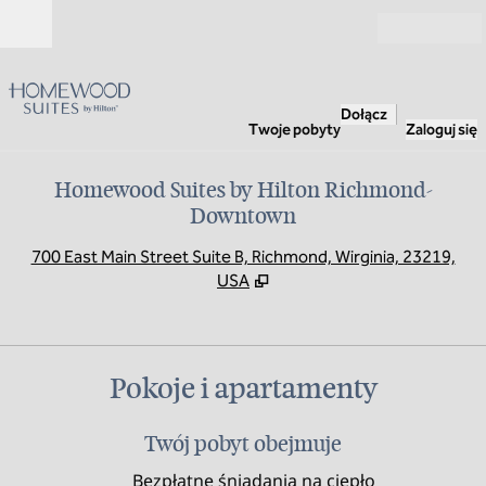
Przejdź do treści
Otwarte
Dołącz
Twoje pobyty
Zaloguj się
Homewood Suites by Hilton Richmond-
Downtown
,
O
700 East Main Street Suite B, Richmond, Wirginia, 23219,
USA
Pokoje i apartamenty
Twój pobyt obejmuje
Bezpłatne śniadania na ciepło