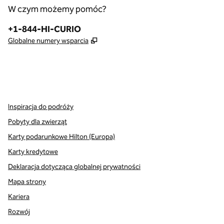
W czym możemy pomóc?
Telefon:
+1-844-HI-CURIO
,
Otwiera treści w nowej karcie
Globalne numery wsparcia
x
facebook
instagram
,
Otwiera nową kartę
,
Otwiera nową kartę
,
Otwiera nową kartę
Inspiracja do podróży
Pobyty dla zwierząt
Karty podarunkowe Hilton (Europa)
Karty kredytowe
Deklaracja dotycząca globalnej prywatności
Mapa strony
Kariera
Rozwój