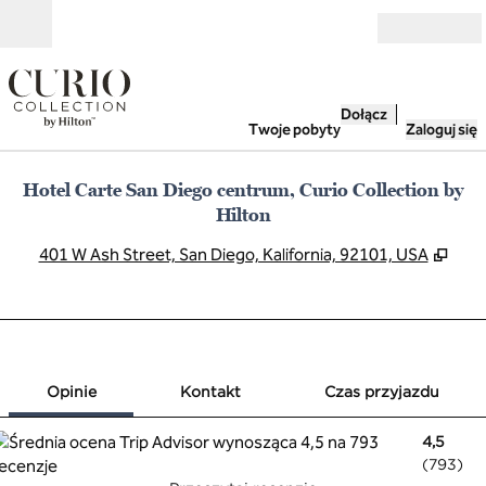
Przejdź do treści
Otwarte
Dołącz
Twoje pobyty
Zaloguj się
Hotel Carte San Diego centrum, Curio Collection by
Hilton
,
Otwi
401 W Ash Street, San Diego, Kalifornia, 92101, USA
1 z 12
1
/
12
poprzedni obraz
następny obra
Kontakt
Opinie
Kontakt
Czas przyjazdu
4,5
(
793
)