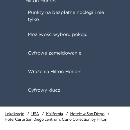
Hilton Honors
Punkty na bezpłatne noclegi i nie
tylko
Możliwość wyboru pokoju
Cyfrowe zameldowanie
Wrażenia Hilton Honors
Cyfrowy klucz
Lokalizacje
/
USA
/
Kalifornia
/
Hotele w San Diego
/
Hotel Carte San Diego centrum, Curio Collection by Hilton