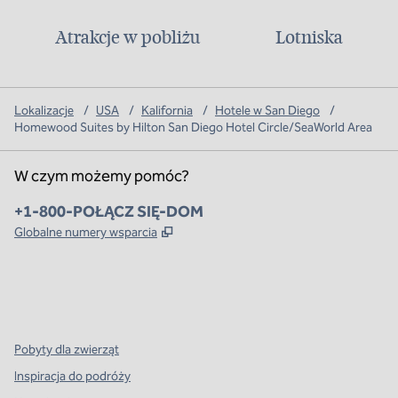
Atrakcje w pobliżu
Lotniska
Lokalizacje
/
USA
/
Kalifornia
/
Hotele w San Diego
/
Homewood Suites by Hilton San Diego Hotel Circle/SeaWorld Area
W czym możemy pomóc?
Telefon:
+1-800-POŁĄCZ SIĘ-DOM
,
Otwiera treści w nowej karcie
Globalne numery wsparcia
x
facebook
instagram
,
Otwiera nową kartę
,
Otwiera nową kartę
,
Otwiera nową kartę
Pobyty dla zwierząt
Inspiracja do podróży