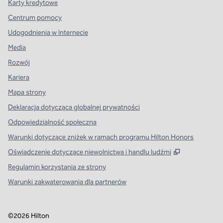
Karty kredytowe
Centrum pomocy
Udogodnienia w Internecie
Media
Rozwój
Kariera
Mapa strony
Deklaracja dotycząca globalnej prywatności
Odpowiedzialność społeczna
Warunki dotyczące zniżek w ramach programu Hilton Honors
,
Otwiera tre
Oświadczenie dotyczące niewolnictwa i handlu ludźmi
Regulamin korzystania ze strony
Warunki zakwaterowania dla partnerów
©
2026
Hilton