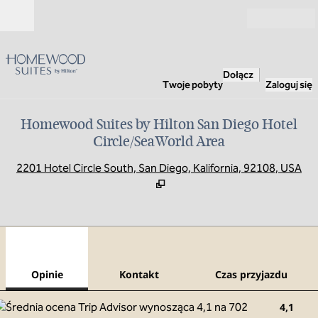
Przejdź do treści
Otwarte
Dołącz
Twoje pobyty
Zaloguj się
Homewood Suites by Hilton San Diego Hotel
Circle/SeaWorld Area
,
O
2201 Hotel Circle South, San Diego, Kalifornia, 92108, USA
1
/
12
poprzedni obraz
nast
1 z 12
Kontakt
Opinie
Kontakt
Czas przyjazdu
4,1