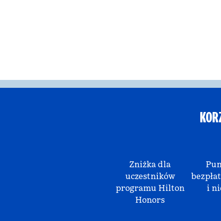
KOR
Zniżka dla
Pun
uczestników
bezpłat
programu Hilton
i ni
Honors