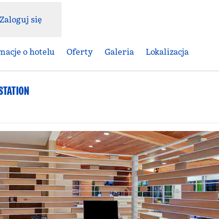
Zaloguj się
macje o hotelu
Oferty
Galeria
Lokalizacja
STATION
,
Otwiera treści w nowej karcie