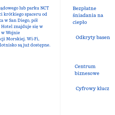
 lądowego lub parku NCT
Bezpłatne
ci krótkiego spaceru od
śniadania na
ka w San Diego, pół
ciepło
 Hotel znajduje się w
 w Wojnie
Odkryty basen
ji Morskiej. Wi-Fi,
otnisko są już dostępne.
Centrum
biznesowe
Cyfrowy klucz