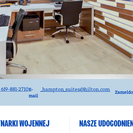
E-mailSANLB
1 619-881-2710
_hampton_suites
@hilton.com
E-
Zameldo
mail
YNARKI WOJENNEJ
NASZE UDOGODNIEN