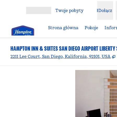
Przejdź do treści
Twoje pobyty
Dołącz
Otwórz menu
Strona główna
Pokoje
Infor
HAMPTON INN & SUITES SAN DIEGO AIRPORT LIBERTY 
2211 Lee Court, San Diego, Kalifornia, 92101, USA