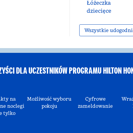
Łóżeczka
dziecięce
Wszystkie udogodni
ZYŚCI DLA UCZESTNIKÓW PROGRAMU HILTON HO
kty na
Możliwość wyboru
Cyfrowe
Wraż
ne noclegi
pokoju
zameldowanie
e tylko