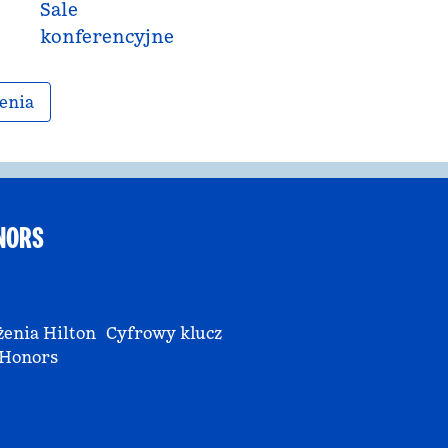
Sale
konferencyjne
enia
NORS
enia Hilton
Cyfrowy klucz
Honors