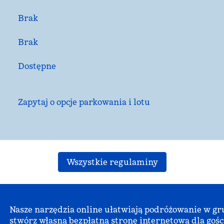
Brak
Brak
Dostępne
Zapytaj o opcje parkowania i lotu
Wszystkie regulaminy
Nasze narzędzia online ułatwiają podróżowanie w grup
stwórz własną bezpłatną stronę internetową dla gośc