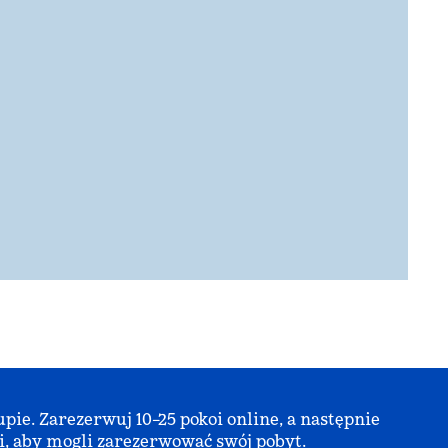
ie. Zarezerwuj 10–25 pokoi online, a następnie
i, aby mogli zarezerwować swój pobyt.