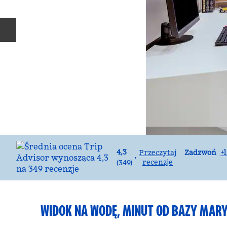
Poprzedni slajd
Rozmowa
+
4,3
Zadzwoń
Przeczytaj
•
recenzje
(
349
)
WIDOK NA WODĘ, MINUT OD BAZY MAR