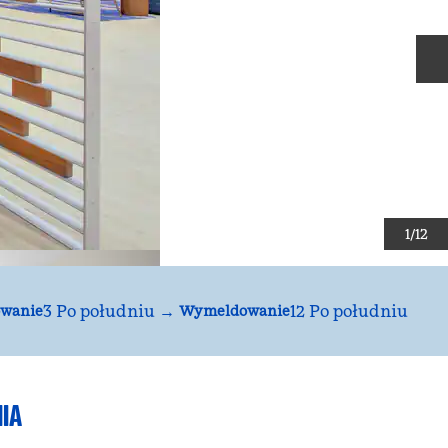
N
1
/
12
3 Po południu
→
12 Po południu
wanie
Wymeldowanie
IA