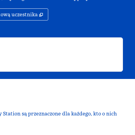
rcie
,
Otwiera treści w nowej karcie
tową uczestnika
Station są przeznaczone dla każdego, kto o nich