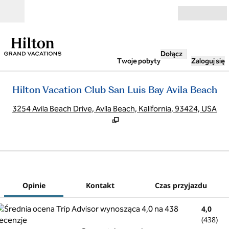
Przejdź do treści
Otwarte
Dołącz
Twoje pobyty
Zaloguj się
Hilton Vacation Club San Luis Bay Avila Beach
,
O
3254 Avila Beach Drive, Avila Beach, Kalifornia, 93424, USA
1
/
12
poprzedni obraz
nast
1 z 12
Kontakt
Opinie
Kontakt
Czas przyjazdu
4,0
(
438
)