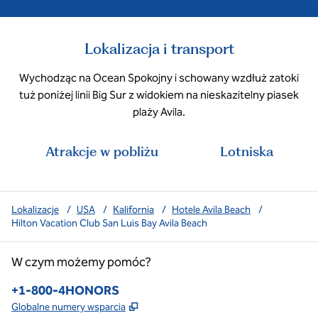
Lokalizacja i transport
Wychodząc na Ocean Spokojny i schowany wzdłuż zatoki
tuż poniżej linii Big Sur z widokiem na nieskazitelny piasek
plaży Avila.
Atrakcje w pobliżu
Lotniska
Lokalizacje
/
USA
/
Kalifornia
/
Hotele Avila Beach
/
Hilton Vacation Club San Luis Bay Avila Beach
W czym możemy pomóc?
Telefon:
+1-800-4HONORS
,
Otwiera treści w nowej karcie
Globalne numery wsparcia