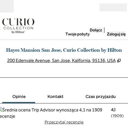
Przejdź do treści
Otwarte
Dołącz
Twoje pobyty
Zaloguj się
Hayes Mansion San Jose, Curio Collection by Hilton
,
Ot
200 Edenvale Avenue, San Jose, Kalifornia, 95136, USA
1 z 12
1
/
12
poprzedni obraz
następny obra
Kontakt
Opinie
Kontakt
Czas przyjazdu
4,1
(
1909
)
Przeczytaj recenzje