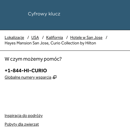
Cyfrowy klucz
Lokalizacje
/
USA
/
Kalifornia
/
Hotele w San Jose
/
Hayes Mansion San Jose, Curio Collection by Hilton
W czym możemy pomóc?
Telefon:
+1-844-HI-CURIO
,
Otwiera treści w nowej karcie
Globalne numery wsparcia
x
facebook
instagram
,
Otwiera nową kartę
,
Otwiera nową kartę
,
Otwiera nową kartę
Inspiracja do podróży
Pobyty dla zwierząt