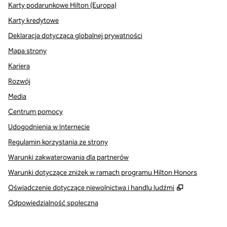
Karty podarunkowe Hilton (Europa)
Karty kredytowe
Deklaracja dotycząca globalnej prywatności
Mapa strony
Kariera
Rozwój
Media
Centrum pomocy
Udogodnienia w Internecie
Regulamin korzystania ze strony
Warunki zakwaterowania dla partnerów
Warunki dotyczące zniżek w ramach programu Hilton Honors
,
Otwiera tre
Oświadczenie dotyczące niewolnictwa i handlu ludźmi
Odpowiedzialność społeczna