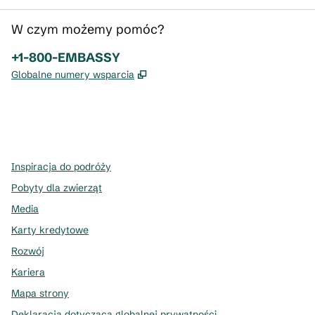
W czym możemy pomóc?
Telefon:
+1-800-EMBASSY
,
Otwiera treści w nowej karcie
Globalne numery wsparcia
x
facebook
instagram
,
Otwiera nową kartę
,
Otwiera nową kartę
,
Otwiera nową kartę
Inspiracja do podróży
Pobyty dla zwierząt
Media
Karty kredytowe
Rozwój
Kariera
Mapa strony
Deklaracja dotycząca globalnej prywatności