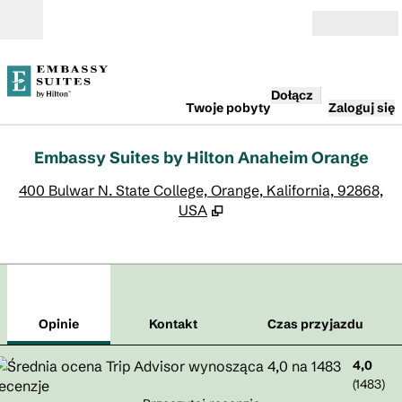
Przejdź do treści
Otwarte
Dołącz
Twoje pobyty
Zaloguj się
Embassy Suites by Hilton Anaheim Orange
,
O
400 Bulwar N. State College, Orange, Kalifornia, 92868,
USA
1
/
12
poprzedni obraz
nast
1 z 12
Kontakt
Opinie
Kontakt
Czas przyjazdu
4,0
(
1483
)