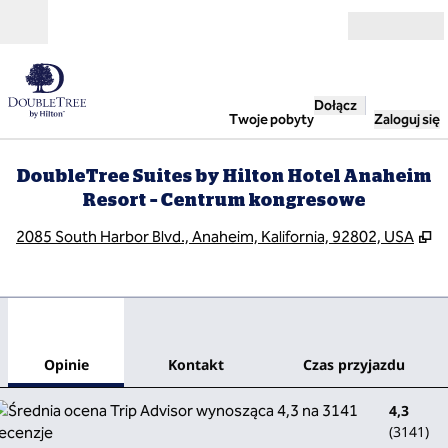
Przejdź do treści
Otwarte
Dołącz
Twoje pobyty
Zaloguj się
DoubleTree Suites by Hilton Hotel Anaheim
Resort – Centrum kongresowe
,
O
2085 South Harbor Blvd., Anaheim, Kalifornia, 92802, USA
1
/
12
poprzedni obraz
nast
1 z 12
Kontakt
Opinie
Kontakt
Czas przyjazdu
4,3
(
3141
)