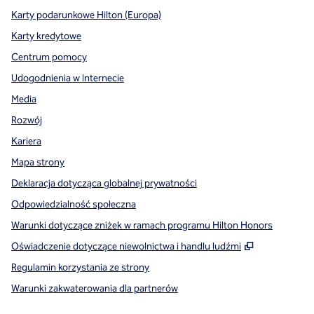
Karty podarunkowe Hilton (Europa)
Karty kredytowe
Centrum pomocy
Udogodnienia w Internecie
Media
Rozwój
Kariera
Mapa strony
Deklaracja dotycząca globalnej prywatności
Odpowiedzialność społeczna
Warunki dotyczące zniżek w ramach programu Hilton Honors
,
Otwiera tre
Oświadczenie dotyczące niewolnictwa i handlu ludźmi
Regulamin korzystania ze strony
Warunki zakwaterowania dla partnerów