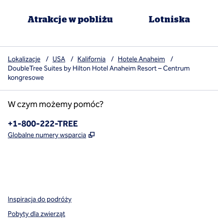
Atrakcje w pobliżu
Lotniska
Lokalizacje
/
USA
/
Kalifornia
/
Hotele Anaheim
/
DoubleTree Suites by Hilton Hotel Anaheim Resort – Centrum
kongresowe
W czym możemy pomóc?
Telefon:
+1-800-222-TREE
,
Otwiera treści w nowej karcie
Globalne numery wsparcia
x
facebook
instagram
,
Otwiera nową kartę
,
Otwiera nową kartę
,
Otwiera nową kartę
Inspiracja do podróży
Pobyty dla zwierząt