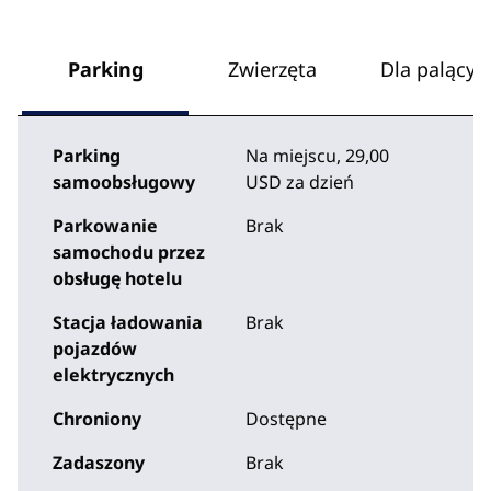
Parking
Zwierzęta
Dla palącyc
Parking
Na miejscu
,
29,00
samoobsługowy
USD za dzień
Parkowanie
Brak
samochodu przez
obsługę hotelu
Stacja ładowania
Brak
pojazdów
elektrycznych
Chroniony
Dostępne
Zadaszony
Brak