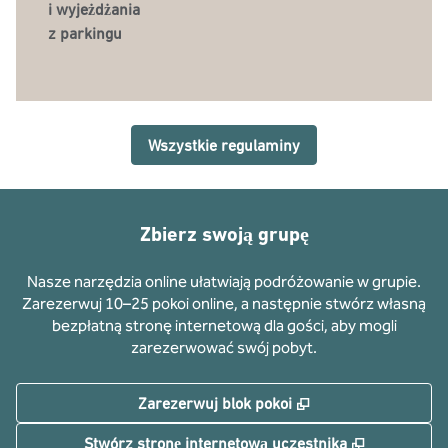
i wyjeżdżania
z parkingu
Wszystkie regulaminy
Zbierz swoją grupę
Nasze narzędzia online ułatwiają podróżowanie w grupie.
Zarezerwuj 10–25 pokoi online, a następnie stwórz własną
bezpłatną stronę internetową dla gości, aby mogli
zarezerwować swój pobyt.
,
Otwiera treści w n
Zarezerwuj blok pokoi
,
Otwiera tr
Stwórz stronę internetową uczestnika