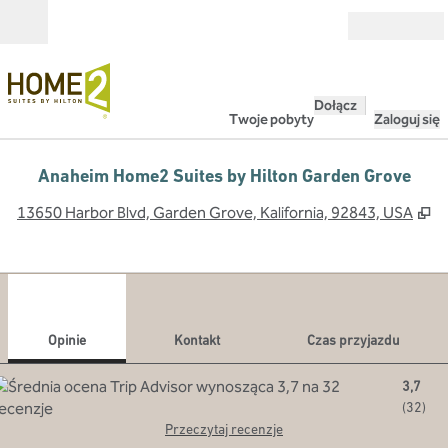
Przejdź do treści
Otwarte
Dołącz
Twoje pobyty
Zaloguj się
Anaheim Home2 Suites by Hilton Garden Grove
,
O
13650 Harbor Blvd, Garden Grove, Kalifornia, 92843, USA
1
/
12
poprzedni obraz
nast
1 z 12
Kontakt
Opinie
Kontakt
Czas przyjazdu
3,7
(
32
)
Przeczytaj recenzje