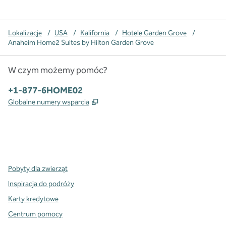
Lokalizacje
/
USA
/
Kalifornia
/
Hotele Garden Grove
/
Anaheim Home2 Suites by Hilton Garden Grove
W czym możemy pomóc?
Telefon:
+1-877-6HOME02
,
Otwiera treści w nowej karcie
Globalne numery wsparcia
x
facebook
instagram
,
Otwiera nową kartę
,
Otwiera nową kartę
,
Otwiera nową kartę
Pobyty dla zwierząt
Inspiracja do podróży
Karty kredytowe
Centrum pomocy