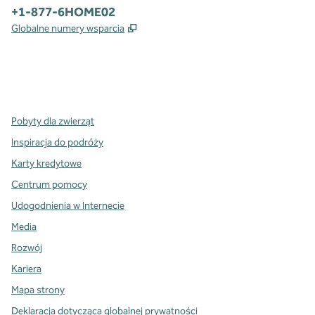
Telefon:
+1-877-6HOME02
,
Otwiera treści w nowej karcie
Globalne numery wsparcia
x
facebook
instagram
,
Otwiera nową kartę
,
Otwiera nową kartę
,
Otwiera nową kartę
Pobyty dla zwierząt
Inspiracja do podróży
Karty kredytowe
Centrum pomocy
Udogodnienia w Internecie
Media
Rozwój
Kariera
Mapa strony
Deklaracja dotycząca globalnej prywatności