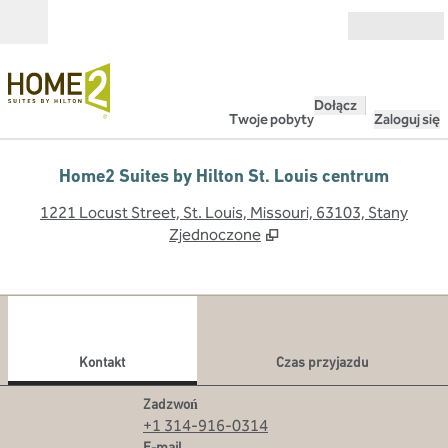
Przejdź do treści
Otwarte
Dołącz
Twoje pobyty
Zaloguj się
Home2 Suites by Hilton St. Louis centrum
,
O
1221 Locust Street, St. Louis, Missouri, 63103, Stany
Zjednoczone
1
/
11
poprzedni obraz
nast
1 z 11
Kontakt
Kontakt
Czas przyjazdu
Rozmowa
Zadzwoń
+1 314-916-0314
Email
E-mail