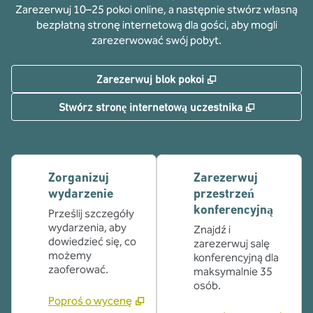
Zarezerwuj 10–25 pokoi online, a następnie stwórz własną
bezpłatną stronę internetową dla gości, aby mogli
zarezerwować swój pobyt.
,
Otwiera treści w n
Zarezerwuj blok pokoi
,
Otwiera tr
Stwórz stronę internetową uczestnika
Zorganizuj
Zarezerwuj
wydarzenie
przestrzeń
konferencyjną
Prześlij szczegóły
wydarzenia, aby
Znajdź i
dowiedzieć się, co
zarezerwuj salę
możemy
konferencyjną dla
zaoferować.
maksymalnie 35
osób.
Poproś o wycenę