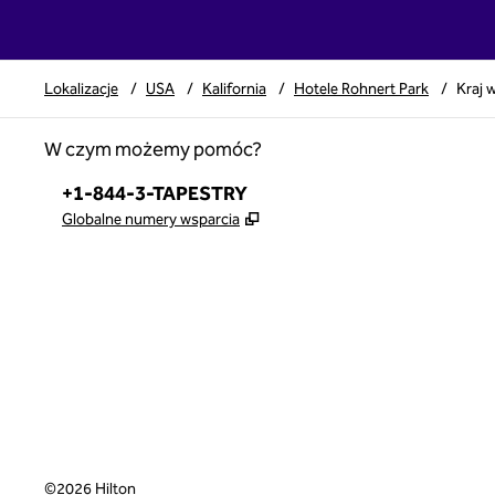
Lokalizacje
/
USA
/
Kalifornia
/
Hotele Rohnert Park
/
Kraj 
W czym możemy pomóc?
Telefon:
+1-844-3-TAPESTRY
,
Otwiera treści w nowej karcie
Globalne numery wsparcia
x
facebook
instagram
,
Otwiera nową kartę
,
Otwiera nową kartę
,
Otwiera nową kartę
©
2026
Hilton