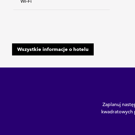
Wi-Fi
Wszystkie informacje o hotelu
Zaplanuj nastę
kwadratowych p