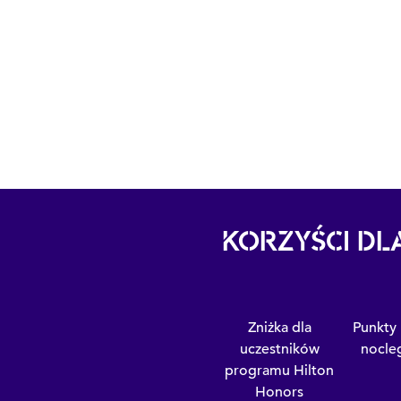
KORZYŚCI DL
Zniżka dla
Punkty 
uczestników
nocleg
programu Hilton
Honors