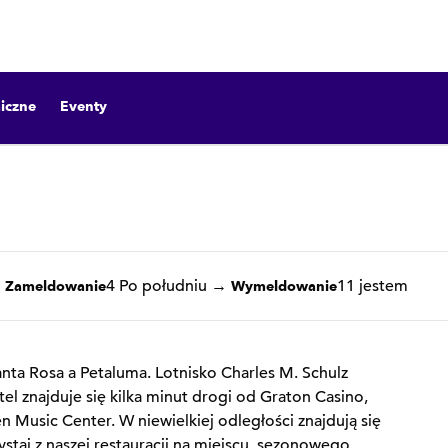
iczne
Eventy
1 z 12
1
/
12
poprzedni obraz
następny obraz
4 Po południu
→
11 jestem
Zameldowanie
Wymeldowanie
nta Rosa a Petaluma. Lotnisko Charles M. Schulz
tel znajduje się kilka minut drogi od Graton Casino,
n Music Center. W niewielkiej odległości znajdują się
staj z naszej restauracji na miejscu, sezonowego