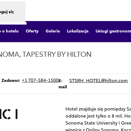
oguj się
e o hotelu
Oferty
Galeria
Lokalizacja
Usługi gastronom
OMA, TAPESTRY BY HILTON
twiera treści w nowej karcie
Rozmowa
Email
+1 707-584-1500
STSRH_HOTEL
@hilton.com
Zadzwoń
E-
mail
C I
Hotel znajduje się pomiędzy Sa
oddalone jest tylko o 8 mil. Ho
Sonoma State University i Gree
winnice z Doliny Sonoma. Korzy