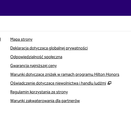
)
Mapa strony
Deklaracja dotycząca globalnej prywatności
Odpowiedzialność społeczna
Gwarancja najniższej ceny
Warunki dotyczące zniżek w ramach programu Hilton Honors
,
Otwiera 
Oświadczenie dotyczące niewolnictwa i handlu ludźmi
Regulamin korzystania ze strony
Warunki zakwaterowania dla partnerów