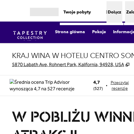
Przejdź do treści
Twoje pobyty
Dołącz
Zal
Otwórz menu
Strona główna
Pokoje
Informacj
KRAJ WINA W HOTELU CENTRO SON
,
O
5870 Labath Ave, Rohnert Park, Kalifornia, 94928, USA
4,7
Przeczytaj
•
(
527
)
recenzje
W POBLIŻU WINNI