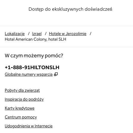
Dostęp do ekskluzywnych doświadczeń
Lokalizacje
/
Izrael
/
Hotele w Jerozolimie
/
Hotel American Colony, hotel SLH
W czym możemy pomóc?
Telefon:
+1-888-91HILTONSLH
,
Otwiera treści w nowej karcie
Globalne numery wsparcia
Pobyty dla zwierząt
Inspiracja do podróży
Karty kredytowe
Centrum pomocy
Udogodnienia w Internecie