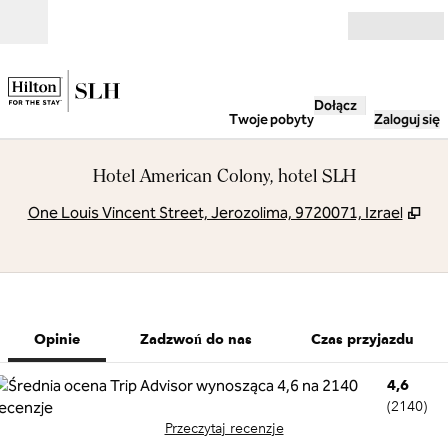
Przejdź do treści
Otwarte
Dołącz
Twoje pobyty
Zaloguj się
Hotel American Colony, hotel SLH
,
Otw
One Louis Vincent Street, Jerozolima, 9720071, Izrael
1 z 11
1
/
11
poprzedni obraz
następny obra
Zadzwoń do nas
Opinie
Zadzwoń do nas
Czas przyjazdu
4,6
(
2140
)
Przeczytaj recenzje