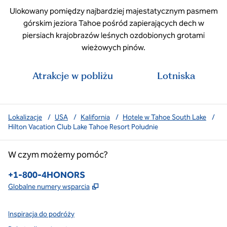
Ulokowany pomiędzy najbardziej majestatycznym pasmem
górskim jeziora Tahoe pośród zapierających dech w
piersiach krajobrazów leśnych ozdobionych grotami
wieżowych pinów.
Atrakcje w pobliżu
Lotniska
Lokalizacje
/
USA
/
Kalifornia
/
Hotele w Tahoe South Lake
/
Hilton Vacation Club Lake Tahoe Resort Południe
W czym możemy pomóc?
Telefon:
+1-800-4HONORS
,
Otwiera treści w nowej karcie
Globalne numery wsparcia
Inspiracja do podróży