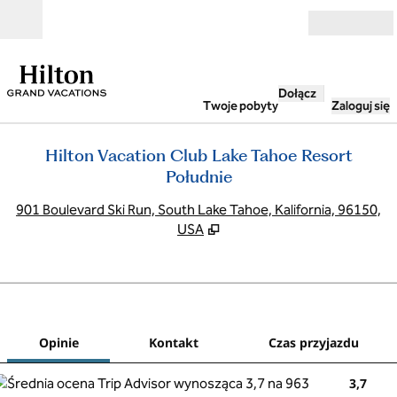
Przejdź do treści
Otwarte
Dołącz
Twoje pobyty
Zaloguj się
Hilton Vacation Club Lake Tahoe Resort
Południe
,
O
901 Boulevard Ski Run, South Lake Tahoe, Kalifornia, 96150,
USA
1
/
12
poprzedni obraz
nast
1 z 12
Kontakt
Opinie
Kontakt
Czas przyjazdu
3,7