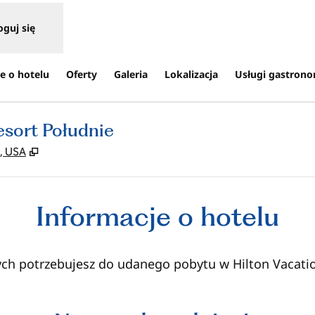
oguj się
e o hotelu
Oferty
Galeria
Lokalizacja
Usługi gastron
esort Południe
,
Otwiera treści w nowej karcie
0, USA
Informacje o hotelu
rych potrzebujesz do udanego pobytu w Hilton Vacati