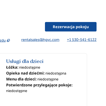
Rezerwacja pokoju
rentalsales@hgvc.com
+1 530-541-6122
zdu
ę
Usługi dla dzieci
Łóżka
:
niedostępne
Opieka nad dziećmi
:
niedostępna
Menu dla dzieci
:
niedostępne
Potwierdzone przylegające pokoje
:
niedostępne