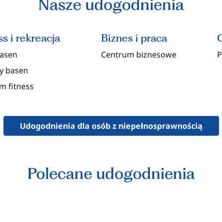
Nasze udogodnienia
ss i rekreacja
Biznes i praca
basen
Centrum biznesowe
P
y basen
m fitness
Udogodnienia dla osób z niepełnosprawnością
Polecane udogodnienia
NTRUM FITNESS
BASENY