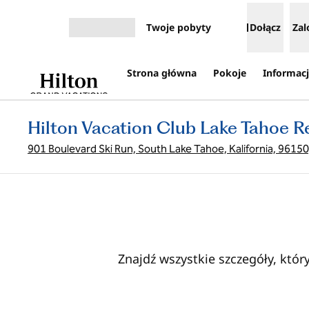
Przejdź do treści
Twoje pobyty
Dołącz
Zal
Otwórz menu
Strona główna
Pokoje
Informacj
Hilton Vacation Club Lake Tahoe R
901 Boulevard Ski Run, South Lake Tahoe, Kalifornia, 9615
Znajdź wszystkie szczegóły, któ