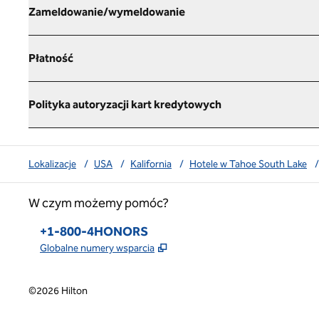
Zameldowanie/wymeldowanie
Płatność
Polityka autoryzacji kart kredytowych
Lokalizacje
/
USA
/
Kalifornia
/
Hotele w Tahoe South Lake
/
W czym możemy pomóc?
Telefon:
+1-800-4HONORS
,
Otwiera treści w nowej karcie
Globalne numery wsparcia
©
2026
Hilton