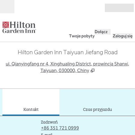
Przejdź do treści
Otwarte
Dołącz
Twoje pobyty
Zaloguj się
Hilton Garden Inn Taiyuan Jiefang Road
,
O
ul. Qianyingfang nr 4, Xinghualing District, prowincja Shanxi,
Taiyuan, 030000, Chiny
1
/
12
poprzedni obraz
nast
1 z 12
Kontakt
Kontakt
Czas przyjazdu
Rozmowa
Zadzwoń
+86 351 721 0999
Email
E-mail