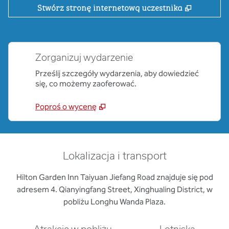
,
Otwiera 
Stwórz stronę internetową uczestnika
Zorganizuj wydarzenie
Prześlij szczegóły wydarzenia, aby dowiedzieć
się, co możemy zaoferować.
Poproś o wycenę
Lokalizacja i transport
Hilton Garden Inn Taiyuan Jiefang Road znajduje się pod
adresem 4. Qianyingfang Street, Xinghualing District, w
pobliżu Longhu Wanda Plaza.