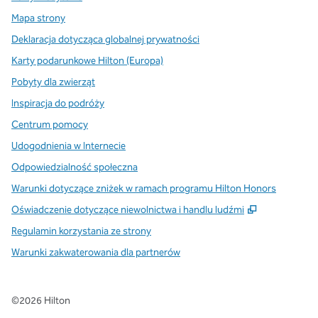
Mapa strony
Deklaracja dotycząca globalnej prywatności
Karty podarunkowe Hilton (Europa)
Pobyty dla zwierząt
Inspiracja do podróży
Centrum pomocy
Udogodnienia w Internecie
Odpowiedzialność społeczna
Warunki dotyczące zniżek w ramach programu Hilton Honors
,
Otwiera tre
Oświadczenie dotyczące niewolnictwa i handlu ludźmi
Regulamin korzystania ze strony
Warunki zakwaterowania dla partnerów
©
2026
Hilton