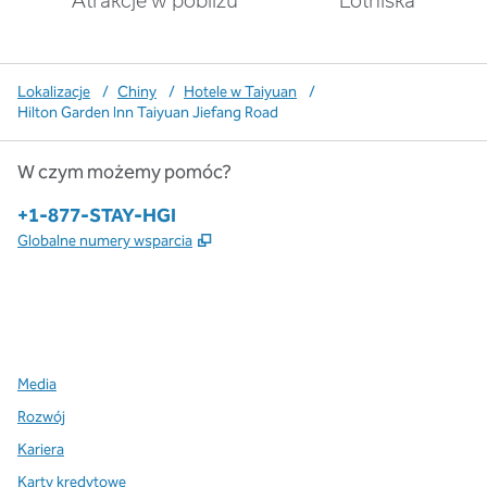
Atrakcje w pobliżu
Lotniska
Lokalizacje
/
Chiny
/
Hotele w Taiyuan
/
Hilton Garden Inn Taiyuan Jiefang Road
W czym możemy pomóc?
Telefon:
+1-877-STAY-HGI
,
Otwiera treści w nowej karcie
Globalne numery wsparcia
x
facebook
instagram
,
Otwiera nową kartę
,
Otwiera nową kartę
,
Otwiera nową kartę
Media
Rozwój
Kariera
Karty kredytowe