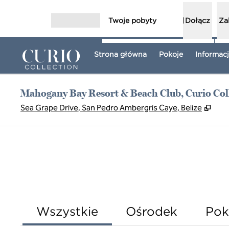
Przejdź do treści
Twoje pobyty
Dołącz
Za
Otwórz menu
Strona główna
Pokoje
Informacj
Mahogany Bay Resort & Beach Club, Curio Coll
,
Otwi
Sea Grape Drive, San Pedro Ambergris Caye, Belize
Wszystkie
Ośrodek
Pok