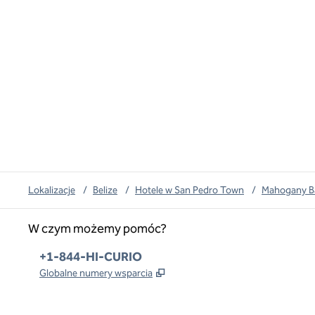
Lokalizacje
/
Belize
/
Hotele w San Pedro Town
/
Mahogany Bay
W czym możemy pomóc?
Telefon:
+1-844-HI-CURIO
,
Otwiera treści w nowej karcie
Globalne numery wsparcia
x
facebook
instagram