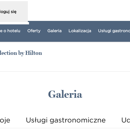
loguj się
e o hotelu
Oferty
Galeria
Lokalizacja
Usługi gastron
ection by Hilton
era treści w nowej karcie
Galeria
oje
Usługi gastronomiczne
Ud