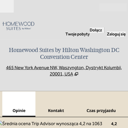
Przejdź do treści
Otwarte
Dołącz
Twoje pobyty
Zaloguj się
Homewood Suites by Hilton Washington DC
Convention Center
,
O
465 New York Avenue NW, Waszyngton, Dystrykt Kolumbii,
20001, USA
1
/
12
poprzedni obraz
nast
1 z 12
Kontakt
Opinie
Kontakt
Czas przyjazdu
4,2