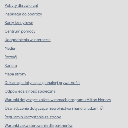
Pobyty dla zwierząt
Inspiracja do podróży
Karty kredytowe
Centrum pomocy
Udogodnienia w Internecie
Media
Rozwój
Kariera
Mapa strony
Deklaracja dotycząca globalnej prywatności
Odpowiedzialność społeczna
Warunki dotyczące zniżek w ramach programu Hilton Honors
,
Otwiera tre
Oświadczenie dotyczące niewolnictwa i handlu ludźmi
Regulamin korzystania ze strony
Warunki zakwaterowania dla partnerów