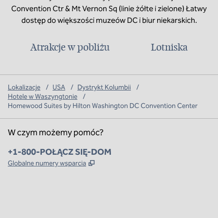
Convention Ctr & Mt Vernon Sq (linie żółte i zielone) Łatwy
dostęp do większości muzeów DC i biur niekarskich.
Atrakcje w pobliżu
Lotniska
Lokalizacje
/
USA
/
Dystrykt Kolumbii
/
Hotele w Waszyngtonie
/
Homewood Suites by Hilton Washington DC Convention Center
W czym możemy pomóc?
Telefon:
+1-800-POŁĄCZ SIĘ-DOM
,
Otwiera treści w nowej karcie
Globalne numery wsparcia
x
facebook
instagram
,
Otwiera nową kartę
,
Otwiera nową kartę
,
Otwiera nową kartę