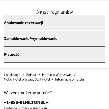
Nasze regulaminy
Anulowanie rezerwacji
Zameldowanie/wymeldowanie
Płatność
Lokalizacje
/
Polska
/
Hotele w Warszawie
/
Nobu Hotel Warsaw, SLH Hotel
/
Informacje o hotelu
W czym możemy pomóc?
Telefon:
+1-888-91HILTONSLH
,
Otwiera treści w nowej karcie
Globalne numery wsparcia