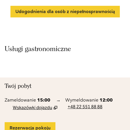
Udogodnienia dla osób z niepełnosprawnością
Usługi gastronomiczne
Twój pobyt
Zameldowanie
15:00
→
Wymeldowanie
12:00
+48 22 551 88 88
Wskazówki dojazdu
,
Otwiera nową kartę
Rezerwacja pokoju