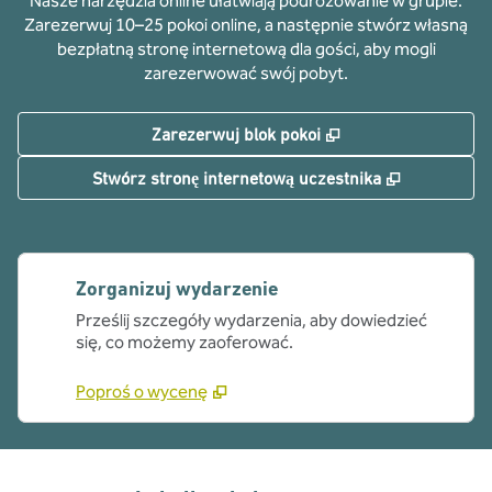
Nasze narzędzia online ułatwiają podróżowanie w grupie.
Zarezerwuj 10–25 pokoi online, a następnie stwórz własną
bezpłatną stronę internetową dla gości, aby mogli
zarezerwować swój pobyt.
,
Otwiera treści w n
Zarezerwuj blok pokoi
,
Otwiera tr
Stwórz stronę internetową uczestnika
Zorganizuj wydarzenie
Prześlij szczegóły wydarzenia, aby dowiedzieć
się, co możemy zaoferować.
Poproś o wycenę