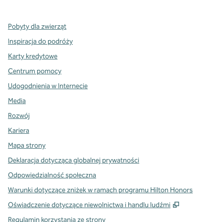
Pobyty dla zwierząt
Inspiracja do podróży
Karty kredytowe
Centrum pomocy
Udogodnienia w Internecie
Media
Rozwój
Kariera
Mapa strony
Deklaracja dotycząca globalnej prywatności
Odpowiedzialność społeczna
Warunki dotyczące zniżek w ramach programu Hilton Honors
,
Otwiera tre
Oświadczenie dotyczące niewolnictwa i handlu ludźmi
Regulamin korzystania ze strony