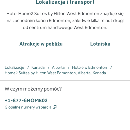
Lokalizacja i transport
Hotel Home2 Suites by Hilton West Edmonton znajduje się
na zachodnim końcu Edmonton, zaledwie kilka minut drogi
od centrum handlowego West Edmonton.
Atrakcje w pobliżu
Lotniska
Lokalizacje
/
Kanada
/
Alberta
/
Hotele w Edmonton
/
Home2 Suites by Hilton West Edmonton, Alberta, Kanada
W czym możemy pomóc?
Telefon:
+1-877-6HOME02
,
Otwiera treści w nowej karcie
Globalne numery wsparcia
x
facebook
instagram
,
Otwiera nową kartę
,
Otwiera nową kartę
,
Otwiera nową kartę