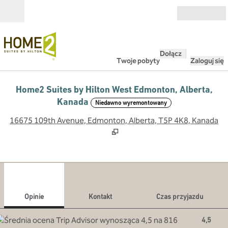
Przejdź do treści
Otwarte
Dołącz
Twoje pobyty
Zaloguj się
Home2 Suites by Hilton West Edmonton, Alberta,
Kanada
Niedawno wyremontowany
,
O
16675 109th Avenue, Edmonton, Alberta, T5P 4K8, Kanada
1
/
12
poprzedni obraz
nast
1 z 12
Kontakt
Opinie
Kontakt
Czas przyjazdu
4,5