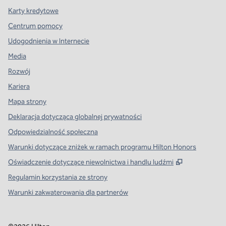
Karty kredytowe
Centrum pomocy
Udogodnienia w Internecie
Media
Rozwój
Kariera
Mapa strony
Deklaracja dotycząca globalnej prywatności
Odpowiedzialność społeczna
Warunki dotyczące zniżek w ramach programu Hilton Honors
,
Otwiera tre
Oświadczenie dotyczące niewolnictwa i handlu ludźmi
Regulamin korzystania ze strony
Warunki zakwaterowania dla partnerów