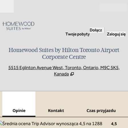
Przejdź do treści
Otwarte
Dołącz
Twoje pobyty
Zaloguj się
Homewood Suites by Hilton Toronto Airport
Corporate Centre
,
O
5515 Eglinton Avenue West, Toronto, Ontario, M9C 5K5,
Kanada
1
/
12
poprzedni obraz
nast
1 z 12
Kontakt
Opinie
Kontakt
Czas przyjazdu
4,5