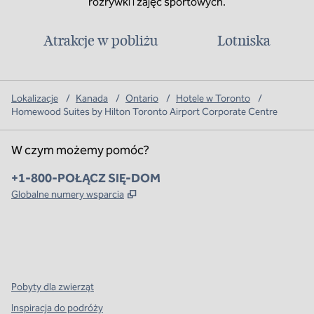
rozrywki i zajęć sportowych.
Atrakcje w pobliżu
Lotniska
Lokalizacje
/
Kanada
/
Ontario
/
Hotele w Toronto
/
Homewood Suites by Hilton Toronto Airport Corporate Centre
W czym możemy pomóc?
Telefon:
+1-800-POŁĄCZ SIĘ-DOM
,
Otwiera treści w nowej karcie
Globalne numery wsparcia
x
facebook
instagram
,
Otwiera nową kartę
,
Otwiera nową kartę
,
Otwiera nową kartę
Pobyty dla zwierząt
Inspiracja do podróży