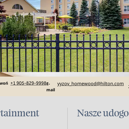
mowa
Email
zwoń
+1 905-829-9998
yyzov_homewood
@hilton.com
E-
mail
rtainment
Nasze udogo