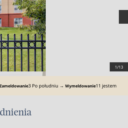
N
1
/
13
3 Po południu
→
11 jestem
Zameldowanie
Wymeldowanie
dnienia