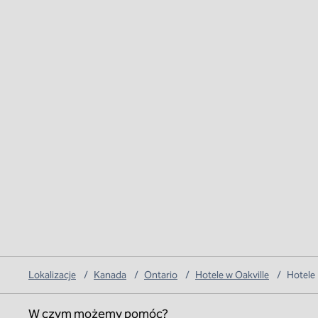
Lokalizacje
/
Kanada
/
Ontario
/
Hotele w Oakville
/
Hotele
W czym możemy pomóc?