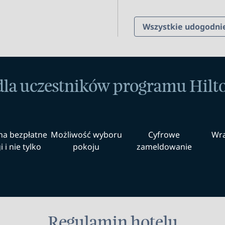
Wszystkie udogodni
dla uczestników programu Hil
na bezpłatne
Możliwość wyboru
Cyfrowe
Wra
 i nie tylko
pokoju
zameldowanie
Regulamin hotelu