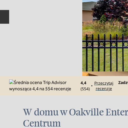
Poprzedni slajd
Roz
Zad
4,4
Przeczytaj
•
recenzje
(
554
)
W domu w Oakville Ente
Centrum