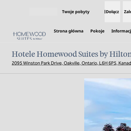
Przejdź do treści
Twoje pobyty
Dołącz
Zal
Otwórz menu
Strona główna
Pokoje
Informacj
Hotele Homewood Suites by Hilton
2095 Winston Park Drive, Oakville, Ontario, L6H 6P5, Kana