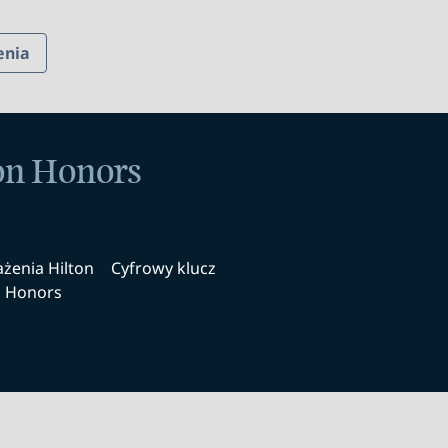
enia
ton Honors
żenia Hilton
Cyfrowy klucz
Honors