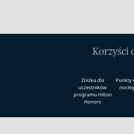
Korzyści 
Zniżka dla
Punkty 
uczestników
noclegi
programu Hilton
Honors