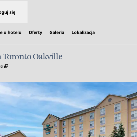
oguj się
e o hotelu
Oferty
Galeria
Lokalizacja
 Toronto Oakville
,
Otwiera treści w nowej karcie
da