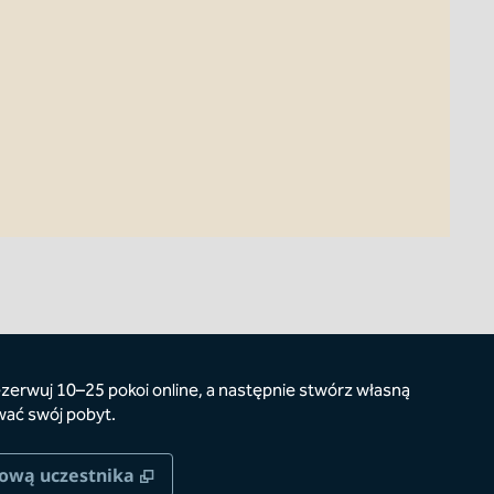
zerwuj 10–25 pokoi online, a następnie stwórz własną
wać swój pobyt.
rcie
,
Otwiera treści w nowej karcie
tową uczestnika