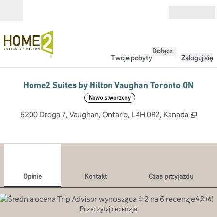
Przejdź do treści
Otwarte
Dołącz
Twoje pobyty
Zaloguj się
Home2 Suites by Hilton Vaughan Toronto ON
Nowo stworzony
,
Otwie
6200 Droga 7, Vaughan, Ontario, L4H 0R2, Kanada
1
/
12
poprzedni obraz
nast
1 z 12
Kontakt
Opinie
Kontakt
Czas przyjazdu
4,2
(
6
)
Przeczytaj recenzje