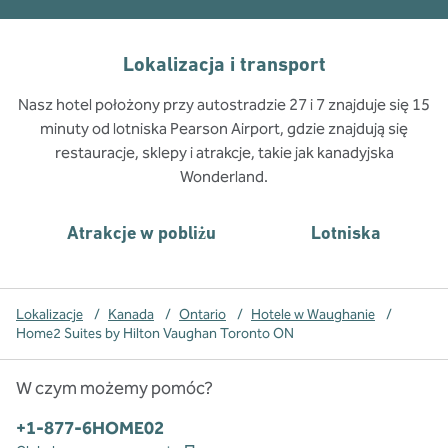
Lokalizacja i transport
Nasz hotel położony przy autostradzie 27 i 7 znajduje się 15
minuty od lotniska Pearson Airport, gdzie znajdują się
restauracje, sklepy i atrakcje, takie jak kanadyjska
Wonderland.
Atrakcje w pobliżu
Lotniska
Lokalizacje
/
Kanada
/
Ontario
/
Hotele w Waughanie
/
Home2 Suites by Hilton Vaughan Toronto ON
W czym możemy pomóc?
Telefon:
+1-877-6HOME02