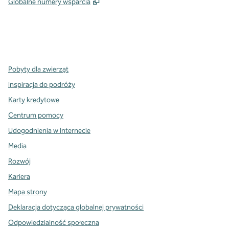
,
Otwiera treści w nowej karcie
Globalne numery wsparcia
x
facebook
instagram
,
Otwiera nową kartę
,
Otwiera nową kartę
,
Otwiera nową kartę
Pobyty dla zwierząt
Inspiracja do podróży
Karty kredytowe
Centrum pomocy
Udogodnienia w Internecie
Media
Rozwój
Kariera
Mapa strony
Deklaracja dotycząca globalnej prywatności
Odpowiedzialność społeczna