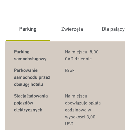
Parking
Zwierzęta
Dla palącyc
Parking
Na miejscu
,
8,00
samoobsługowy
CAD dziennie
Parkowanie
Brak
samochodu przez
obsługę hotelu
Stacja ładowania
Na miejscu
pojazdów
obowiązuje opłata
elektrycznych
godzinowa w
wysokości 3,00
USD.